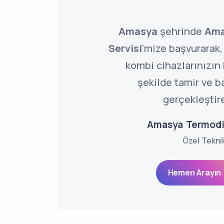
Amasya
şehrinde
Ama
Servisi
'mize başvurarak
kombi cihazlarınızın
şekilde tamir ve b
gerçekleştire
Amasya Termodi
Özel Tekni
Hemen Arayın 