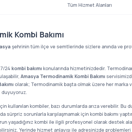
Tüm Hizmet Alanları
mik Kombi Bakımı
asya
şehrinin tüm ilçe ve semtlerinde sizlere anında ve pro
 7/24
kombi bakımı
konularında hizmetinizdedir. Termodina
laşabilir,
Amasya Termodinamik Kombi Bakımı
servisimizde
Bakımı
olarak; Termodinamik başta olmak üzere her marka ve
 duyuyoruz.
 için kullanılan kombiler, bazı durumlarda arıza verebilir. Bu
sında sürpriz sorunlarla karşılaşmamak için kombi bakımı yap
n yaşadığınız kombi ile ilgili profesyonel olarak destek alab
lirsiniz. Yerinde hizmet anlayışı ile adresinizde problemler