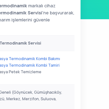
ermodinamik
markalı cihaz
rmodinamik Servisi
'ne başvurarak,
narım işlemlerini güvenle
Termodinamik Servisi
sya Termodinamik Kombi Bakımı
sya Termodinamik Kombi Tamiri
sya Petek Temizleme
eneli (Göynücek, Gümüşhacıköy,
, Merkez, Merzifon, Suluova,