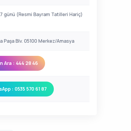
 7 günü (Resmi Bayram Tatilleri Hariç)
ya Paşa Blv. 05100 Merkez/Amasya
 Ara : 444 28 46
App : 0535 570 61 87