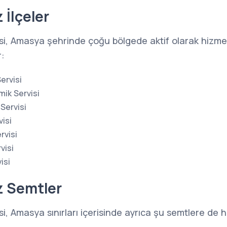
 İlçeler
i, Amasya şehrinde çoğu bölgede aktif olarak hizme
r:
ervisi
ik Servisi
ervisi
isi
rvisi
visi
isi
z Semtler
, Amasya sınırları içerisinde ayrıca şu semtlere de 