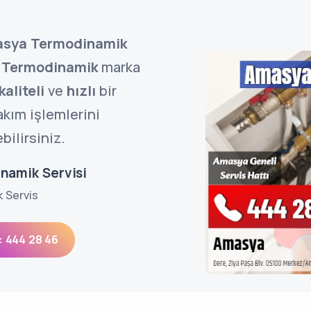
sya Termodinamik
,
Termodinamik
marka
kaliteli
ve
hızlı
bir
akım işlemlerini
bilirsiniz.
namik Servisi
k Servis
: 444 28 46