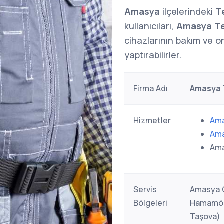
Amasya
ilçelerindeki
T
kullanıcıları,
Amasya Te
cihazlarının bakım ve o
yaptırabilirler.
Firma Adı
Amasya 
Hizmetler
Ama
Ama
Ama
Servis
Amasya G
Bölgeleri
Hamamözü
Taşova)