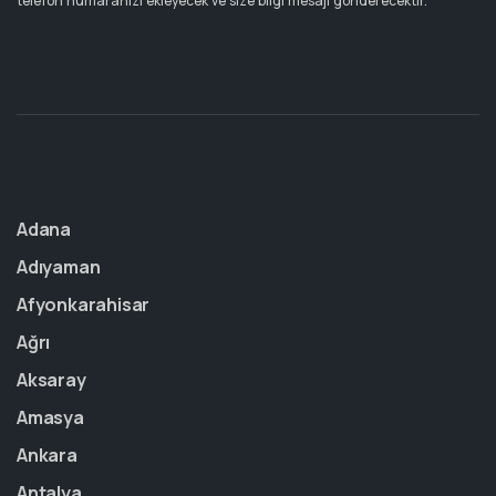
telefon numaranızı ekleyecek ve size bilgi mesajı gönderecektir.
Adana
Adıyaman
Afyonkarahisar
Ağrı
Aksaray
Amasya
Ankara
Antalya