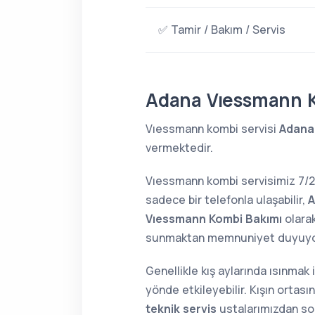
✅ Tamir / Bakım / Servis
Adana Vıessmann 
Vıessmann kombi servisi
Adana
vermektedir.
Vıessmann kombi servisimiz 7/
sadece bir telefonla ulaşabilir,
A
Vıessmann Kombi Bakımı
olara
sunmaktan memnuniyet duyuyo
Genellikle kış aylarında ısınmak
yönde etkileyebilir. Kışın orta
teknik servis
ustalarımızdan soru