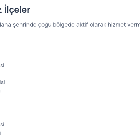
 İlçeler
ana şehrinde çoğu bölgede aktif olarak hizmet verme
si
si
i
si
i