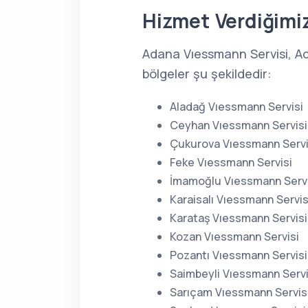
Hizmet Verdiğimiz
Adana Vıessmann Servisi, Ad
bölgeler şu şekildedir:
Aladağ Vıessmann Servisi
Ceyhan Vıessmann Servisi
Çukurova Vıessmann Servi
Feke Vıessmann Servisi
İmamoğlu Vıessmann Servi
Karaisalı Vıessmann Servis
Karataş Vıessmann Servisi
Kozan Vıessmann Servisi
Pozantı Vıessmann Servisi
Saimbeyli Vıessmann Servi
Sarıçam Vıessmann Servis