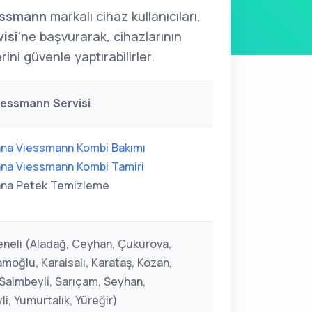
essmann
markalı cihaz kullanıcıları,
isi
'ne başvurarak, cihazlarının
ini güvenle yaptırabilirler.
ıessmann Servisi
na Vıessmann Kombi Bakımı
na Vıessmann Kombi Tamiri
na Petek Temizleme
neli (Aladağ, Ceyhan, Çukurova,
moğlu, Karaisalı, Karataş, Kozan,
 Saimbeyli, Sarıçam, Seyhan,
i, Yumurtalık, Yüreğir)