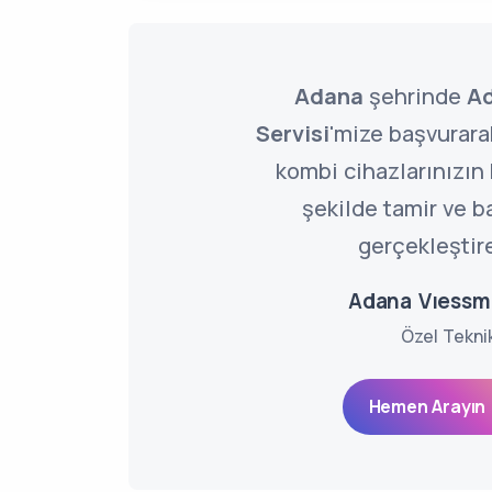
Adana
şehrinde
Ad
Servisi
'mize başvurara
kombi cihazlarınızın
şekilde tamir ve b
gerçekleştire
Adana Vıessm
Özel Tekni
Hemen Arayın 