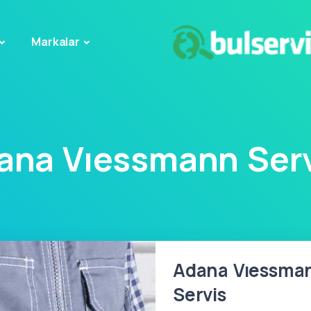
Markalar
ana Vıessmann Serv
Adana Vıessmann
Servis