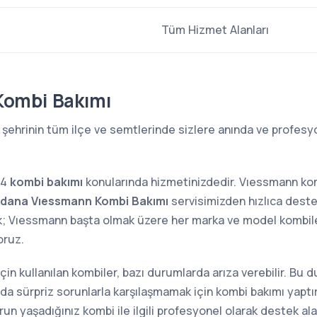
Tüm Hizmet Alanları
Kombi Bakımı
şehrinin tüm ilçe ve semtlerinde sizlere anında ve profesyo
24
kombi bakımı
konularında hizmetinizdedir. Vıessmann ko
dana Vıessmann Kombi Bakımı
servisimizden hızlıca destek
k; Vıessmann başta olmak üzere her marka ve model kombiler
ruz.
 için kullanılan kombiler, bazı durumlarda arıza verebilir. Bu
sında sürpriz sorunlarla karşılaşmamak için kombi bakımı yap
n yaşadığınız kombi ile ilgili profesyonel olarak destek alab