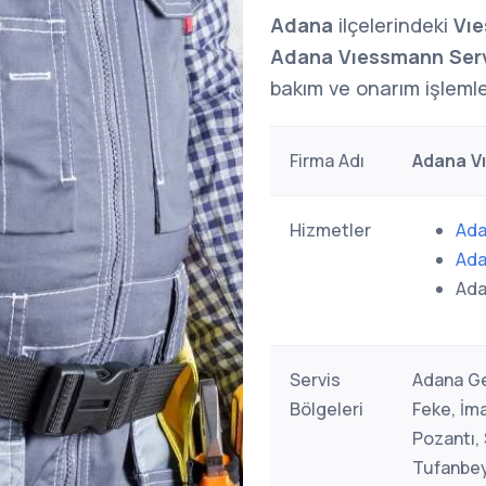
Adana
ilçelerindeki
Vı
Adana Vıessmann Serv
bakım ve onarım işlemler
Firma Adı
Adana V
Hizmetler
Ada
Ada
Ada
Servis
Adana Ge
Bölgeleri
Feke, İma
Pozantı,
Tufanbeyl