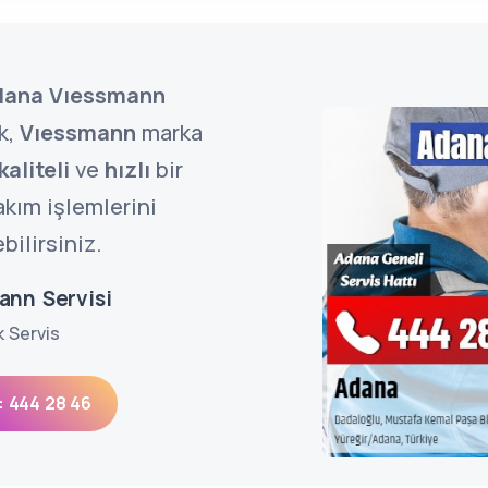
ana Vıessmann
k,
Vıessmann
marka
kaliteli
ve
hızlı
bir
akım işlemlerini
bilirsiniz.
ann Servisi
k Servis
: 444 28 46