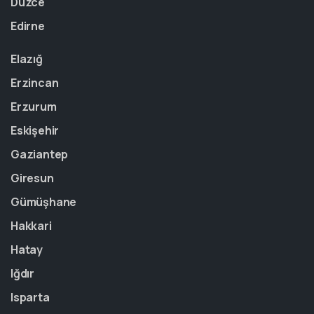
Düzce
Edirne
Elazığ
Erzincan
Erzurum
Eskişehir
Gaziantep
Giresun
Gümüşhane
Hakkari
Hatay
Iğdır
Isparta