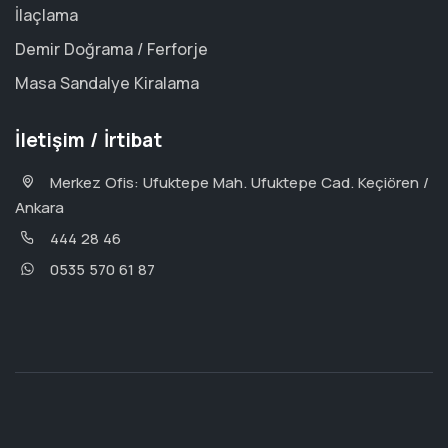
İlaçlama
Demir Doğrama / Ferforje
Masa Sandalye Kiralama
İletişim / İrtibat
Merkez Ofis: Ufuktepe Mah. Ufuktepe Cad. Keçiören /
Ankara
444 28 46
0535 570 61 87