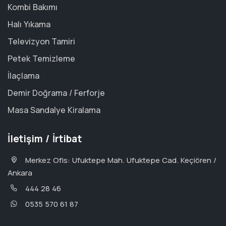
Kombi Bakımı
Halı Yıkama
Televizyon Tamiri
Petek Temizleme
İlaçlama
Demir Doğrama / Ferforje
Masa Sandalye Kiralama
İletişim / İrtibat
Merkez Ofis: Ufuktepe Mah. Ufuktepe Cad. Keçiören /
Ankara
444 28 46
0535 570 61 87