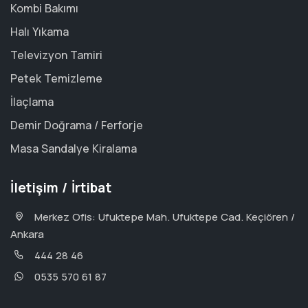
Kombi Bakımı
Halı Yıkama
Televizyon Tamiri
Petek Temizleme
İlaçlama
Demir Doğrama / Ferforje
Masa Sandalye Kiralama
İletişim / İrtibat
Merkez Ofis: Ufuktepe Mah. Ufuktepe Cad. Keçiören /
Ankara
444 28 46
0535 570 61 87