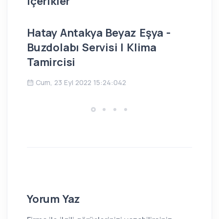
içerikler
Hatay Antakya Beyaz Eşya -
İs
Buzdolabı Servisi | Klima
Bu
Tamircisi
Ç
Cum, 23 Eyl 2022 15:24:042
Yorum Yaz