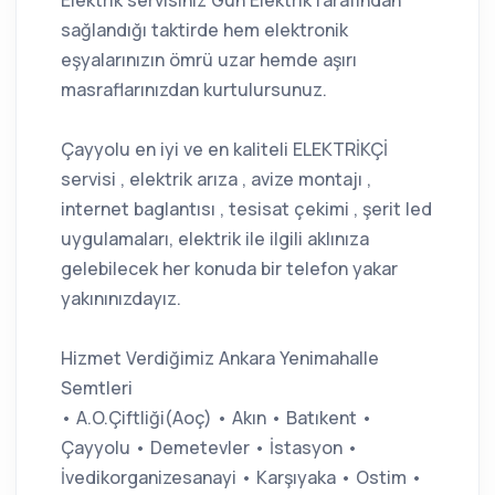
Elektrik servisiniz Gün ElektrikTarafından
sağlandığı taktirde hem elektronik
eşyalarınızın ömrü uzar hemde aşırı
masraflarınızdan kurtulursunuz.
Çayyolu en iyi ve en kaliteli ELEKTRİKÇİ
servisi , elektrik arıza , avize montajı ,
internet baglantısı , tesisat çekimi , şerit led
uygulamaları, elektrik ile ilgili aklınıza
gelebilecek her konuda bir telefon yakar
yakınınızdayız.
Hizmet Verdiğimiz Ankara Yenimahalle
Semtleri
• A.O.Çiftliği(Aoç) • Akın • Batıkent •
Çayyolu • Demetevler • İstasyon •
İvedikorganizesanayi • Karşıyaka • Ostim •