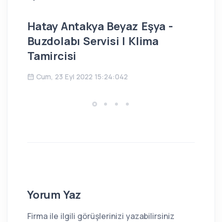
Hatay Antakya Beyaz Eşya -
İs
Buzdolabı Servisi | Klima
Bu
Tamircisi
Ç
Cum, 23 Eyl 2022 15:24:042
Yorum Yaz
Firma ile ilgili görüşlerinizi yazabilirsiniz