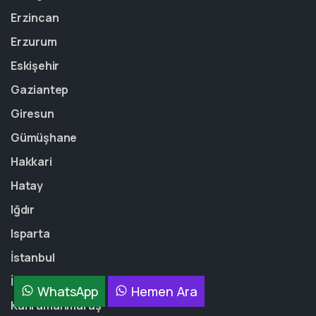
Erzincan
Erzurum
Eskişehir
Gaziantep
Giresun
Gümüşhane
Hakkari
Hatay
Iğdır
Isparta
İstanbul
İzmir
WhatsApp
Hemen Ara
Kahramanmaraş