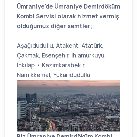
Ümraniye'de Ümraniye Demirdöküm
Kombi Servisi olarak hizmet vermiş
olduğumuz diğer semtler;
Aşağıdudullu, Atakent, Atatürk,
Çakmak, Esenşehir, Ihlamurkuyu,
İnkılap • Kazımkarabekir,
Namıkkemal, Yukarıdudullu
Biz Ümraniye Demirdöküm Kombi