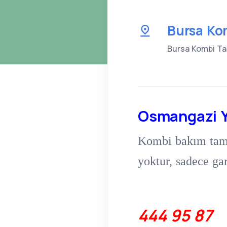
Bursa Ko
Bursa Kombi Tami
Osmangazi Ye
Kombi bakım tamir 
yoktur, sadece gar
444 95 87