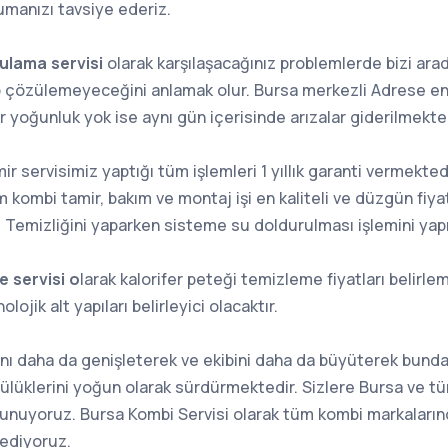
manızı tavsiye ederiz.
ulama servisi
olarak karşılaşacağınız problemlerde bizi ara
 çözülemeyeceğini anlamak olur. Bursa merkezli Adrese en y
yoğunluk yok ise aynı gün içerisinde arızalar giderilmekted
r servisimiz yaptığı tüm işlemleri 1 yıllık garanti vermekted
ombi tamir, bakım ve montaj işi en kaliteli ve düzgün fiyat
 Temizliğini yaparken sisteme su doldurulması işlemini yap
 servisi o
larak kalorifer peteği temizleme fiyatları belirl
olojik alt yapıları belirleyici olacaktır.
nı daha da genişleterek ve ekibini daha da büyüterek bund
lüklerini yoğun olarak sürdürmektedir. Sizlere Bursa ve t
sunuyoruz. Bursa Kombi Servisi olarak tüm kombi markalarınd
 ediyoruz.