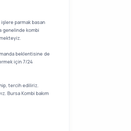
li işlere parmak basan
sa genelinde kombi
ermekteyiz.
amanda beklentisine de
ermek için 7/24
ip, tercih ediliriz.
yız. Bursa Kombi bakım