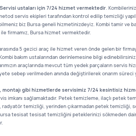
ervisi ustaları için 7/24 hizmet vermektedir
. Kombilerin
i metod servis ekipleri tarafından kontrol edilip temizliği yap
bilmeniz biz Bursa geneli hizmetinizdeyiz. Kombi tamir ve b
m ile firmamız, Bursa hizmet vermektedir.
arasında 5 gezici araç ile hizmet veren önde gelen bir firmay
ombi bakım ustalarından derinlemesine bilgi edinebilirsini
larımızın araçlarında mevcut tüm yedek parçaların servis hi
te sebep verilmeden anında değiştirilerek onarım süreci 
, montajı gibi hizmetlerde servisimiz 7/24 kesintisiz hiz
vis imkanı sağlamaktadır. Petek temizleme, ilaçlı petek temiz
, radyatör temizliği, yerinden çıkarmadan petek temizliği, 
 Bursa tesisat tesisat temizliğini peteklerinizi sökmeden dai
r.