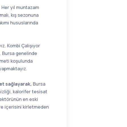
iz Her yıl muntazam
ılmalı, kış sezonuna
akımı hususlarında
ız. Kombi Çalışıyor
z. Bursa genelinde
zmeti koşulunda
yapmaktayız.
met sağlayarak,
Bursa
liği, kalorifer tesisat
sektörünün en eski
re içerisini kirletmeden