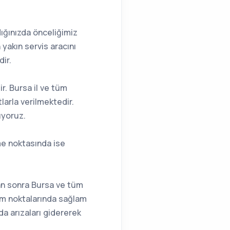
dığınızda önceliğimiz
akın servis aracını
ir.
ir. Bursa il ve tüm
larla verilmektedir.
ıyoruz.
eme noktasında ise
an sonra Bursa ve tüm
üm noktalarında sağlam
a arızaları gidererek