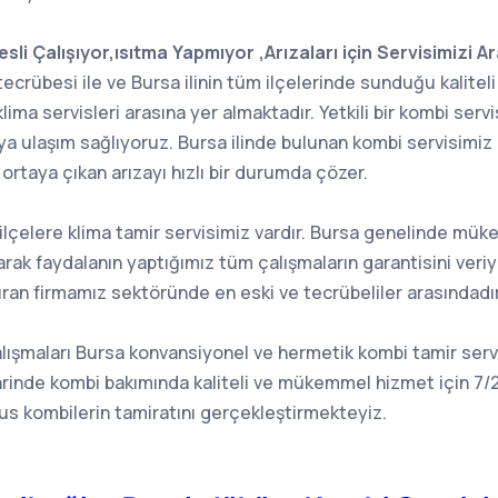
li Çalışıyor,ısıtma Yapmıyor ,Arızaları için Servisimizi Ar
n tecrübesi ile ve Bursa ilinin tüm ilçelerinde sunduğu kalite
lima servisleri arasına yer almaktadır. Yetkili bir kombi serv
a ulaşım sağlıyoruz. Bursa ilinde bulunan kombi servisimiz k
rtaya çıkan arızayı hızlı bir durumda çözer.
ilçelere klima tamir servisimiz vardır. Bursa genelinde mük
rak faydalanın yaptığımız tüm çalışmaların garantisini veri
tıran firmamız sektöründe en eski ve tecrübeliler arasındadır
lışmaları Bursa konvansiyonel ve hermetik kombi tamir servi
inde kombi bakımında kaliteli ve mükemmel hizmet için 7/24 
s kombilerin tamiratını gerçekleştirmekteyiz.