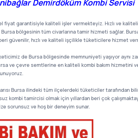
nibağlar Demirdöküm Kombi Servisi
l fiyat garantisiyle kaliteli işler vermekteyiz. Hızlı ve kalite
z Bursa bölgesinin tüm civarlarına tamir hizmeti sağlar. Bur
beri güvenilir, hızlı ve kaliteli işçilikle tüketicilere hizmet v
tüketicimiz de Bursa bölgesinde memnuniyeti yaşıyor aynı z
ursa ve çevre semtlerine en kaliteli kombi bakım hizmetini v
ulunuyoruz.
arısı Bursa ilindeki tüm ilçelerdeki tüketiciler tarafından bilin
uz kombi tamircisi olmak için yıllardan beri çok çalışmakta
size sorunsuz ve hoş bir deneyim sunar.