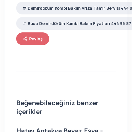
Demirdöküm Kombi Bakım Arıza Tamir Servisi 444 9
Buca Demirdöküm Kombi Bakım Fiyatları 444 95 87
Paylaş
Beğenebileceğiniz benzer
içerikler
Hatay Antakya Beyaz Eşya -
İs