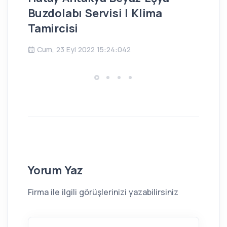
Buzdolabı Servisi | Klima
Bu
Tamircisi
Ç
Cum, 23 Eyl 2022 15:24:042
Yorum Yaz
Firma ile ilgili görüşlerinizi yazabilirsiniz