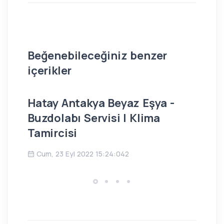
Beğenebileceğiniz benzer
içerikler
Hatay Antakya Beyaz Eşya -
İs
Buzdolabı Servisi | Klima
Bu
Tamircisi
Ç
Cum, 23 Eyl 2022 15:24:042