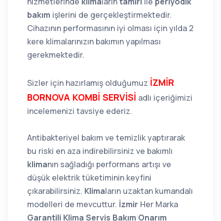
hizmetlerinde
klima
ların
tamiri
ile
periyodik
bakım
işlerini de gerçekleştirmektedir.
Cihazının performasının iyi olması için yılda 2
kere klimalarınızın bakımın yapılması
gerekmektedir.
İZMİR
Sizler için hazırlamış olduğumuz
BORNOVA KOMBİ SERVİSİ
adlı içeriğimizi
incelemenizi tavsiye ederiz.
Antibakteriyel bakım ve temizlik yaptırarak
bu riski en aza indirebilirsiniz ve bakımlı
klima
nın sağladığı performans artışı ve
düşük elektrik tüketiminin keyfini
çıkarabilirsiniz.
Klima
ların uzaktan kumandalı
modelleri de mevcuttur.
İzmir
Her Marka
Garantili Klima Servis Bakım Onarım