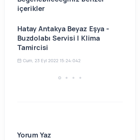
içerikler
Hatay Antakya Beyaz Eşya -
İs
Buzdolabı Servisi | Klima
Bu
Tamircisi
Ç
Cum, 23 Eyl 2022 15:24:042
Yorum Yaz