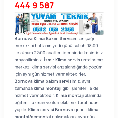
444 9 587
Bornova Klima Bakım Servisi
mizin çağrı
merkezini haftanın yedi günü sabah 08:00
ile akşam 22:00 saatleri içerisinde kesintisiz
arayabilirsiniz.
İzmir Klima servis
ustalarımız
merkezi klima servisi arızalandığında çözüm
için aynı gün hizmet vermektedirler.
Bornova klima bakım servisi
miz, aynı
zamanda
klima montajı
gibi işlemler ile de
hizmet vermektedir.
Klima montajı
alanında
eğitimli, uzman ve ileri ekibimiz tarafından
yapılır.
Klima servisi Bornova
geneli
klima
montaj/demontaj
çalışmalarını aynı gün,