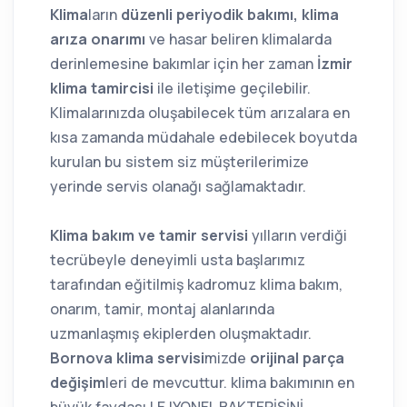
Klima
ların
düzenli periyodik bakımı, klima
arıza onarımı
ve hasar beliren klimalarda
derinlemesine bakımlar için her zaman
İzmir
klima tamircisi
ile iletişime geçilebilir.
Klimalarınızda oluşabilecek tüm arızalara en
kısa zamanda müdahale edebilecek boyutda
kurulan bu sistem siz müşterilerimize
yerinde servis olanağı sağlamaktadır.
Klima bakım ve tamir servisi
yılların verdiği
tecrübeyle deneyimli usta başlarımız
tarafından eğitilmiş kadromuz klima bakım,
onarım, tamir, montaj alanlarında
uzmanlaşmış ekiplerden oluşmaktadır.
Bornova klima servisi
mizde
orijinal parça
değişim
leri de mevcuttur. klima bakımının en
büyük faydası LEJYONEL BAKTERİSİNİ