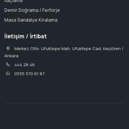
İlaçlama
Demir Doğrama / Ferforje
Masa Sandalye Kiralama
İletişim / İrtibat
Merkez Ofis: Ufuktepe Mah. Ufuktepe Cad. Keçiören /
Ankara
444 28 46
0535 570 61 87