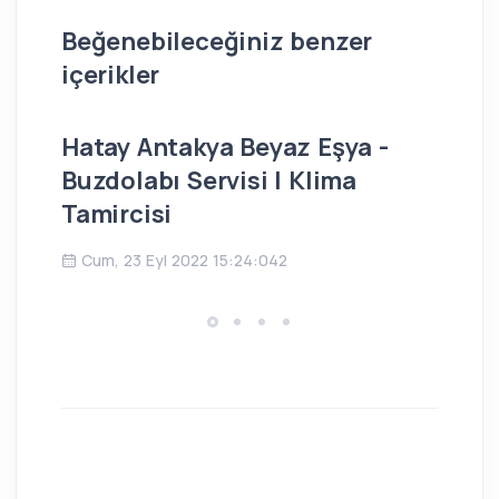
Beğenebileceğiniz benzer
içerikler
Hatay Antakya Beyaz Eşya -
İs
Buzdolabı Servisi | Klima
Bu
Tamircisi
Ç
Cum, 23 Eyl 2022 15:24:042