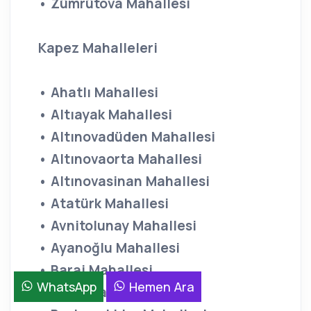
• Zümrütova Mahallesi
Kapez Mahalleleri
• Ahatlı Mahallesi
• Altıayak Mahallesi
• Altınovadüden Mahallesi
• Altınovaorta Mahallesi
• Altınovasinan Mahallesi
• Atatürk Mahallesi
• Avnitolunay Mahallesi
• Ayanoğlu Mahallesi
• Baraj Mahallesi
WhatsApp
Hemen Ara
• Barış Mahallesi