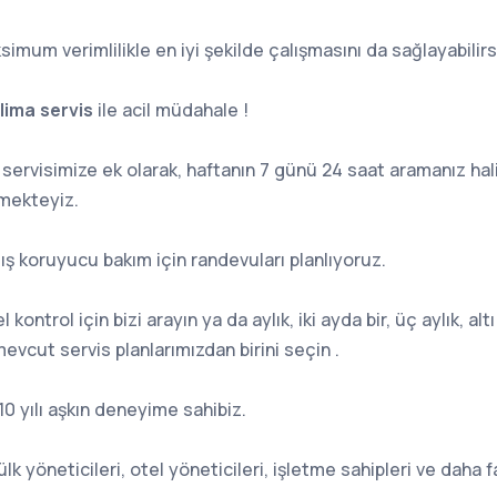
imum verimlilikle en iyi şekilde çalışmasını da sağlayabilirs
lima servis
ile acil müdahale !
e
servisimize ek olarak, haftanın 7 günü 24 saat aramanız hali
mekteyiz.
ış koruyucu bakım için randevuları planlıyoruz.
ntrol için bizi arayın ya da aylık, iki ayda bir, üç aylık, altı 
evcut servis planlarımızdan birini seçin .
 10 yılı aşkın deneyime sahibiz.
mülk yöneticileri, otel yöneticileri, işletme sahipleri ve daha 