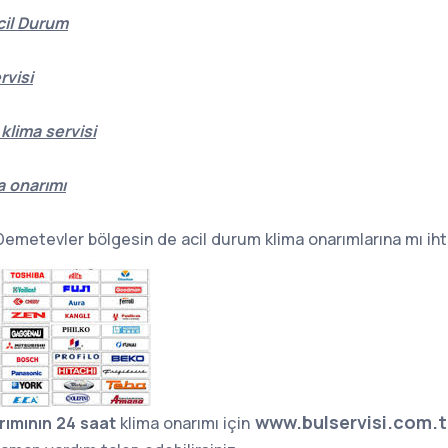
cil Durum
rvisi
klima servisi
a onarımı
emetevler bölgesin de acil durum klima onarımlarına mı ihti
www.bulservisi.com.
rımının 24 saat
klima onarımı için