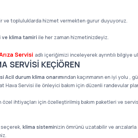
r ve topluluklarda hizmet vermekten gurur duyuyoruz.
 ve klima tamiri
ile her zaman hizmetinizdeyiz.
Arıza Servisi
adlı içeriğimizi inceleyerek ayrıntılı bilgiye u
İMA SERVİSİ KEÇİÖREN
si Acil durum klima onarım
ından kaçınmanın en iyi yolu , g
at Hava Servisi ile önleyici bakım için düzenli randevular pla
in özel ihtiyaçları için özelleştirilmiş bakım paketleri ve ser
 seçerek,
klima sistemi
nizin ömrünü uzatabilir ve arızalarla il
iz.