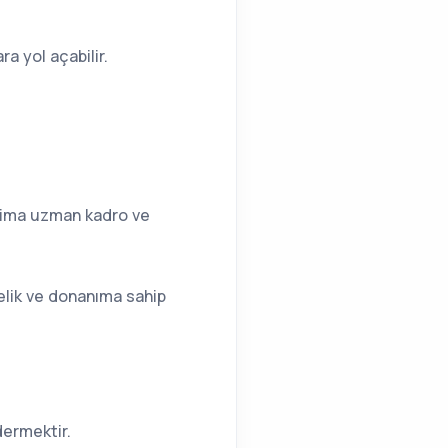
a yol açabilir.
klima uzman kadro ve
elik ve donanıma sahip
idermektir.