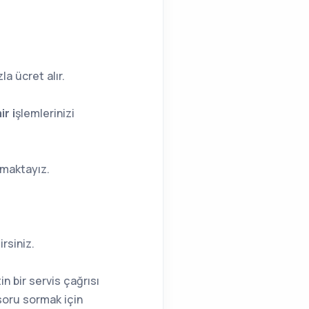
a ücret alır.
r i
şlemlerinizi
amaktayız.
irsiniz.
 bir servis çağrısı
 soru sormak için