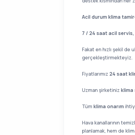
destek kısmından her z
Acil durum klima tamir
7 / 24 saat acil servis
Fakat en hızlı şekil de
gerçekleştirmekteyiz.
Fiyatlarımız
24 saat kl
Uzman şirketiniz
klima 
Tüm
klima onarım
ihtiy
Hava kanallarının temi
planlamak, hem de kli