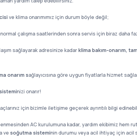
aman yardım talep edebilirsiniz.
cisi
ve klima onarımımız için durum böyle değil;
,
normal çalışma saatlerinden sonra servis için biraz daha fazl
 ulaşım sağlayarak adresinize kadar
klima
bakım-onarım, tami
ima onarım s
ağlayıcısına göre uygun fiyatlarla hizmet sağl
sistemi
nizi onarır!
açlarınız için bizimle iletişime geçerek ayrıntılı bilgi edinebil
zlenmesinden AC kurulumuna kadar, yardım ekibimiz hem rutin
ma ve
soğutma sistemi
nin durumu veya acil ihtiyaç için acil