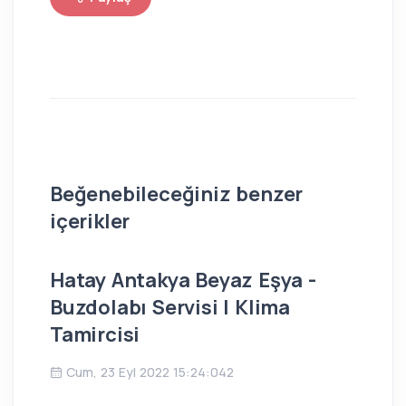
Beğenebileceğiniz benzer
içerikler
Hatay Antakya Beyaz Eşya -
İs
Buzdolabı Servisi | Klima
Bu
Tamircisi
Ç
Cum, 23 Eyl 2022 15:24:042