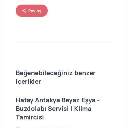
Paylaş
Beğenebileceğiniz benzer
içerikler
Hatay Antakya Beyaz Eşya -
İs
Buzdolabı Servisi | Klima
Bu
Tamircisi
Ç