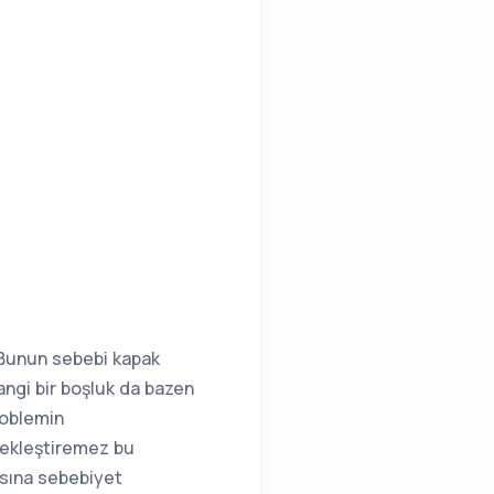
. Bunun sebebi kapak
angi bir boşluk da bazen
roblemin
ekleştiremez bu
asına sebebiyet