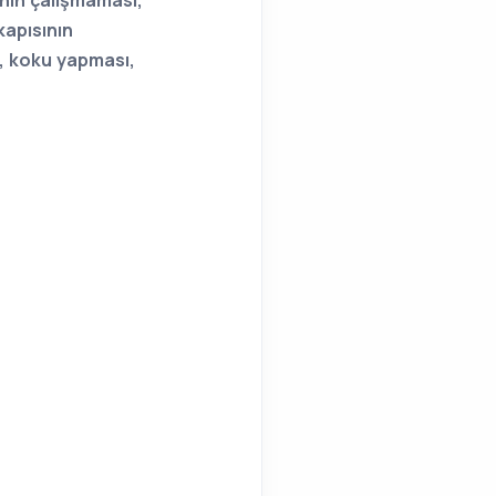
nın çalışmaması,
apısının
, koku yapması,