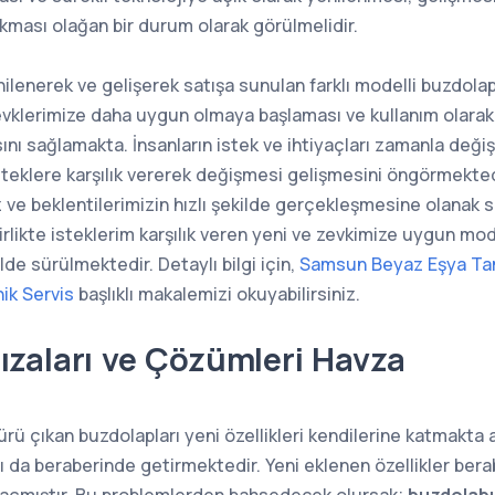
kması olağan bir durum olarak görülmelidir.
nilenerek ve gelişerek satışa sunulan farklı modelli buzdolap
klerimize daha uygun olmaya başlaması ve kullanım olarak 
ını sağlamakta. İnsanların istek ve ihtiyaçları zamanla değiş
steklere karşılık vererek değişmesi gelişmesini öngörmekted
ve beklentilerimizin hızlı şekilde gerçekleşmesine olanak 
irlikte isteklerim karşılık veren yeni ve zevkimize uygun mo
lde sürülmektedir. Detaylı bilgi için,
Samsun Beyaz Eşya Tam
ik Servis
başlıklı makalemizi okuyabilirsiniz.
ızaları ve Çözümleri Havza
ürü çıkan buzdolapları yeni özellikleri kendilerine katmakta
arı da beraberinde getirmektedir. Yeni eklenen özellikler ber