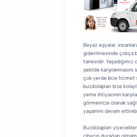
Beyaz eşyalar, insanlar
giderilmesinde çokça b
tanesidir. Yaşadığımız 
şekilde karşılanmasını 
çok yerde bize hizmet 
buzdolapları bize kolay
yeme ihtiyacının karşı
görmemize olanak sağla
yaşamını devam ettirebi
Buzdolapları yiyecekler
cihazın durağan olmamas