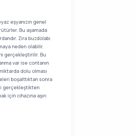
eyaz eşyanızın genel
ürütürler. Bu aşamada
dandır. Zira buzdolabı
maya neden olabilir.
 gerçekleştirilir. Bu
rlanma var ise contanın
 miktarda dolu olması
leri boşalttıktan sonra
si gerçekleştikten
k için cihazına aşırı