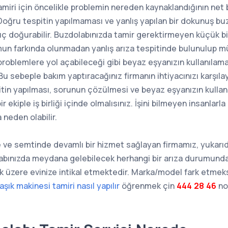
tamiri için öncelikle problemin nereden kaynaklandığının net b
Doğru tespitin yapılmaması ve yanlış yapılan bir dokunuş buz
uç doğurabilir. Buzdolabınızda tamir gerektirmeyen küçük b
umun farkında olunmadan yanlış arıza tespitinde bulunulup 
roblemlere yol açabileceği gibi beyaz eşyanızın kullanılama
 Bu sebeple bakım yaptıracağınız firmanın ihtiyacınızı karşıl
itin yapılması, sorunun çözülmesi ve beyaz eşyanızın kullana
ir ekiple iş birliği içinde olmalısınız. İşini bilmeyen insanla
neden olabilir.
 ve semtinde devamlı bir hizmet sağlayan firmamız, yukarıd
abınızda meydana gelebilecek herhangi bir arıza durumunda, 
k üzere evinize intikal etmektedir. Marka/model fark etmek
aşık makinesi tamiri nasıl yapılır
öğrenmek çin
444 28 46
no