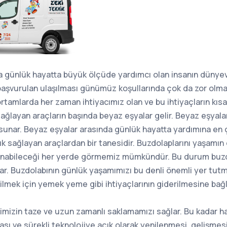
a günlük hayatta büyük ölçüde yardımcı olan insanın dünyevi
aşvurulan ulaşılması günümüz koşullarında çok da zor olmay
ortamlarda her zaman ihtiyacımız olan ve bu ihtiyaçların kısa
sağlayan araçların başında beyaz eşyalar gelir. Beyaz eşyala
sunar. Beyaz eşyalar arasında günlük hayatta yardımına e
lık sağlayan araçlardan bir tanesidir. Buzdolaplarını yaşamı
lanabileceği her yerde görmemiz mümkündür. Bu durum buzd
r. Buzdolabının günlük yaşamımızı bu denli önemli yer tutm
lmek için yemek yeme gibi ihtiyaçlarının giderilmesine bağlı
imizin taze ve uzun zamanlı saklamamızı sağlar. Bu kadar ha
ı ve sürekli teknolojiye açık olarak yenilenmesi, gelişmesi,