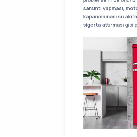
problemlerin de önünü
sarsıntı yapması, mo
kapanmaması su akıtm
sigorta attırması
gibi p