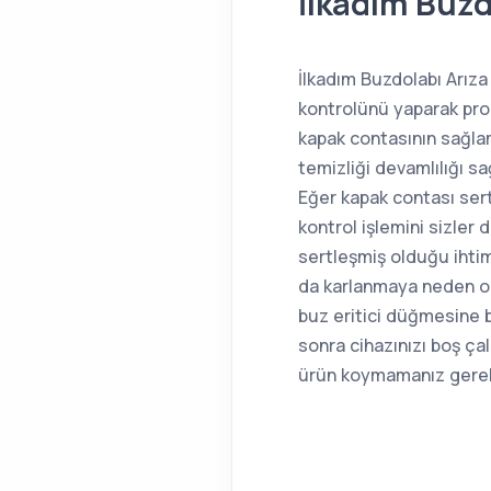
İlkadım Buzd
İlkadım Buzdolabı Arız
kontrolünü yaparak prob
kapak contasının sağla
temizliği devamlılığı s
Eğer kapak contası sert
kontrol işlemini sizler 
sertleşmiş olduğu ihtim
da karlanmaya neden ol
buz eritici düğmesine b
sonra cihazınızı boş ça
ürün koymamanız gerek