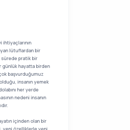
 ihtiyaçlarının
an lütuflardan bir
 sürede pratik bir
r günlük hayatta birden
n çok başvurduğumuz
n olduğu, insanın yemek
olabını her yerde
asının nedeni insanın
dır.
yatın içinden olan bir
 yeni özelliklerle yeni