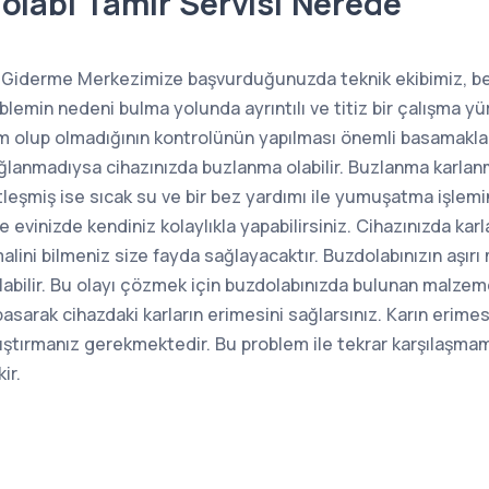
olabı Tamir Servisi Nerede
a Giderme Merkezimize başvurduğunuzda teknik ekibimiz, b
lemin nedeni bulma yolunda ayrıntılı ve titiz bir çalışma y
m olup olmadığının kontrolünün yapılması önemli basamaklar
ağlanmadıysa cihazınızda buzlanma olabilir. Buzlanma karlan
leşmiş ise sıcak su ve bir bez yardımı ile yumuşatma işlemini
de evinizde kendiniz kolaylıkla yapabilirsiniz. Cihazınızda ka
alini bilmeniz size fayda sağlayacaktır. Buzdolabınızın aşırı
abilir. Bu olayı çözmek için buzdolabınızda bulunan malzeme
asarak cihazdaki karların erimesini sağlarsınız. Karın erime
lıştırmanız gerekmektedir. Bu problem ile tekrar karşılaşmama
ir.