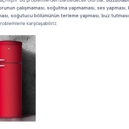
 açmıştır. Bu problemlerden bahsedecek olursak;
buzdolabı
torunun çalışmaması, soğutma yapmaması, ses yapması, k
ası, soğutucu bölümünün terleme yapması, buz tutması
roblemlerle karşılaşabiliriz.