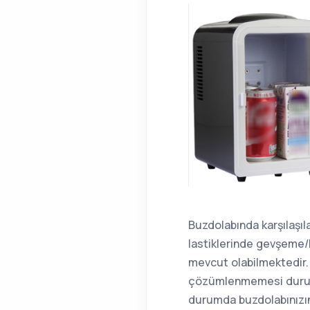
Buzdolabında karşılaşıl
lastiklerinde gevşeme/k
mevcut olabilmektedir.
çözümlenmemesi durumd
durumda buzdolabınızın