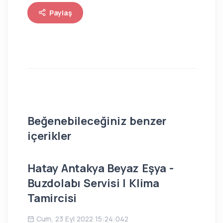
Paylaş
Beğenebileceğiniz benzer
içerikler
Hatay Antakya Beyaz Eşya -
İs
Buzdolabı Servisi | Klima
Bu
Tamircisi
Ç
Cum, 23 Eyl 2022 15:24:042