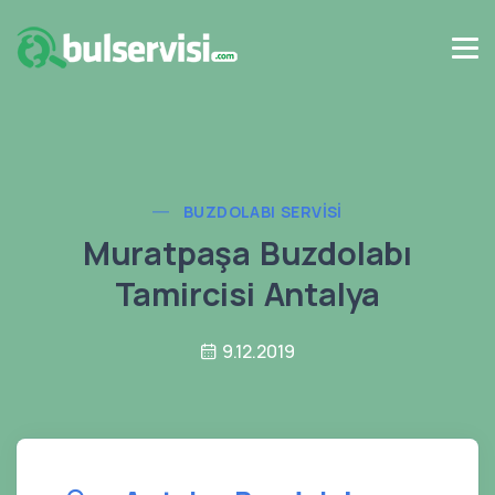
BUZDOLABI SERVISI
Muratpaşa Buzdolabı
Tamircisi Antalya
9.12.2019