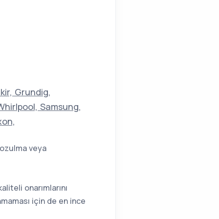
kir, Grundig,
 Whirlpool, Samsung,
xon,
 bozulma veya
aliteli onarımlarını
nmaması için de en ince