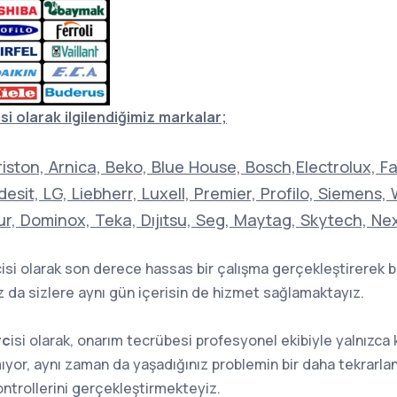
i olarak ilgilendiğimiz markalar;
Ariston, Arnica, Beko, Blue House, Bosch,Electrolux, Fa
esit, LG, Liebherr, Luxell, Premier, Profilo, Siemens,
ur, Dominox, Teka, Dıjıtsu, Seg, Maytag, Skytech, Ne
isi olarak son derece hassas bir çalışma gerçekleştirerek
 da sizlere aynı gün içerisin de hizmet sağlamaktayız.
rc
isi olarak, onarım tecrübesi profesyonel ekibiyle yalnızca k
ıyor, aynı zaman da yaşadığınız problemin bir daha tekrarla
ontrollerini gerçekleştirmekteyiz.