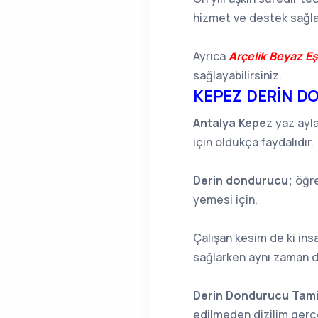
hizmet ve destek sağl
Ayrıca
Arçelik Beyaz Eş
sağlayabilirsiniz.
KEPEZ DERİN D
Antalya Kepe
z yaz ayl
için oldukça faydalıdır.
Derin dondurucu;
öğre
yemesi için,
Çalışan kesim de ki ins
sağlarken aynı zaman d
Derin Dondurucu Tamir
edilmeden dizilim gerç