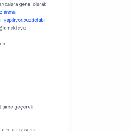
rızalara genel olarak
uzlanma
l yapılıyor,buzdolabı
ağlamaktayız.
ir.
letişime geçerek
hızlı bir şekil de