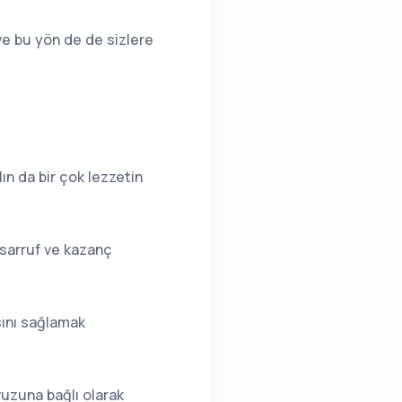
ve bu yön de de sizlere
ın da bir çok lezzetin
asarruf ve kazanç
sını sağlamak
vuzuna bağlı olarak