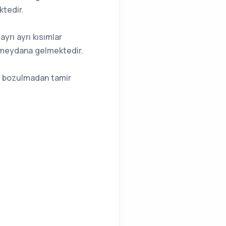
ktedir.
yrı ayrı kısımlar
r meydana gelmektedir.
iz bozulmadan tamir