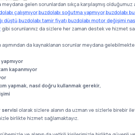
da meydana gelen sorunlardan sıkça karşılaşmış olduğumuz a
dolabı çalışmıyor,buzdolabı soğutma yapmıyor,buzdolabı b
ı düştü,buzdolabı tamir fiyatı,buzdolabı motor değişimi nası
r
gibi sorunlarınız da sizlere her zaman destek ve hizmet s
 aşımından da kaynaklanan sorunlar meydana gelebilmekted
 yapmıyor
 tam kapanmıyor
yor
kım yapmak, nasıl doğru kullanmak gerekir,
şimi
 servisi
olarak sizlere alanın da uzman ve sizlerle birebir i
mizle birlikte hizmet sağlamaktayız.
rübemizle ve alanın da yetkili kişilerimizle birlikte güvenli ve 