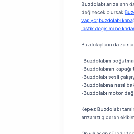
Buzdolabı arıza
ların 
değinecek olursak;
Buz
yapıyor,buzdolabı kapağ
lastik değişimi ne kada
Buzdolapların da zaman
-Buzdolabım soğutma
-Buzdolabının kapağı
-Buzdolabı sesli çalışı
-Buzdolabına nasıl ba
-Buzdolabı motor deği
Kepez Buzdolabı tamir
arızanızı gideren ekibi
On yılı aşkın süredir tec