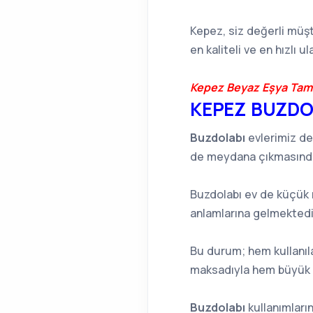
Kepez, siz değerli müşt
en kaliteli ve en hızlı 
Kepez Beyaz Eşya Tamir
KEPEZ BUZDO
Buzdolabı
evlerimiz de 
de meydana çıkmasında 
Buzdolabı ev de küçük m
anlamlarına gelmektedi
Bu durum; hem kullanıl
maksadıyla hem büyük 
Buzdolabı
kullanımları