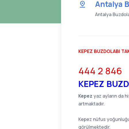
Antalya B
Antalya Buzdolab
KEPEZ BUZDOLABI TAMİ
444 2 846
KEPEZ BUZD
Kepez
yaz ayların da hi
artmaktadır.
Kepez nüfus yoğunluğu 
görülmektedir.