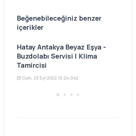
Beğenebileceğiniz benzer
içerikler
Hatay Antakya Beyaz Eşya -
İs
Buzdolabı Servisi | Klima
Bu
Tamircisi
Ç
Cum, 23 Eyl 2022 15:24:042