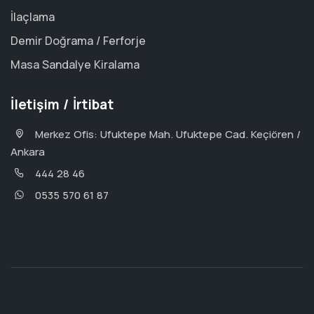
İlaçlama
Demir Doğrama / Ferforje
Masa Sandalye Kiralama
İletişim / İrtibat
Merkez Ofis: Ufuktepe Mah. Ufuktepe Cad. Keçiören /
Ankara
444 28 46
0535 570 61 87