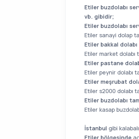
Etiler buzdolabı se
vb. gibidir;
Etiler
buzdolabı serv
Etiler sanayi dolap ta
Etiler bakkal dolabı
Etiler market dolabı t
Etiler pastane dolab
Etiler peynir dolabı t
Etiler meşrubat dola
Etiler s2000 dolabı ta
Etiler buzdolabı tam
Etiler kasap buzdolab
İstanbul
gibi kalaba
Etiler bölgesinde
ad