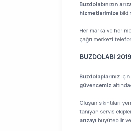
Buzdolabınızın arız
hizmetlerimize
bildi
Her marka ve her mod
çağrı merkezi telef
BUZDOLABI 2019
Buzdolaplarınız
için
güvencemiz
altında
Oluşan sıkıntıları y
tanıyan servis ekipler
arızayı
büyütebilir v