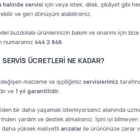
a halinde servisi
için veya istek, dilek, şikâyet gibi h
rebilir ve geri dönüşüm alabilirsiniz.
el buzdolabı ürünlerinizin bakım ve onarımı için bize
on numaramız
444 2 846
 SERVİS ÜCRETLERİ NE KADAR?
 değişen malzeme ve işçiliğimiz
servislerimiz
tarafın
dır ve
1 yıl garantilidir.
eniden bir daha yaşamak istemiyorsanız alanında uzma
inden yardım ve destek almalısınız. İşini iyi bilmeyen b
e daha yüksek maliyetli
arızalar
ile ürününüze zarar ve