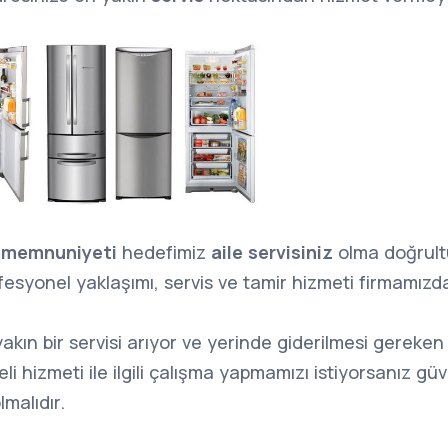
 memnuniyeti
hedefimiz
aile servisiniz
olma doğrultu
esyonel yaklaşımı, servis ve tamir hizmeti firmamızd
 yakın bir servisi arıyor ve yerinde giderilmesi gereke
teli hizmeti ile ilgili çalışma yapmamızı istiyorsanız g
lmalıdır.