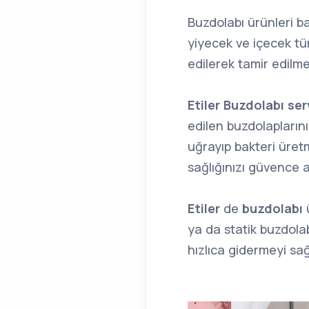
Buzdolabı ürünleri ba
yiyecek ve içecek tü
edilerek tamir edilm
Etiler Buzdolabı ser
edilen buzdolapların
uğrayıp bakteri üret
sağlığınızı güvence a
Etiler
de
buzdolabı
ü
ya da statik buzdolab
hızlıca gidermeyi sağ