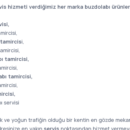
rvis hizmeti verdiğimiz her marka buzdolabı ürünler
isi,
mircisi,
 tamircis
i,
amircisi,
ı tamircisi,
amircisi,
bı tamircisi,
mircisi,
ircisi,
ı servisi
lık ve yoğun trafiğin olduğu bir kentin en gözde mekan
resinize en yakın
servis
noktasından hizmet vermey