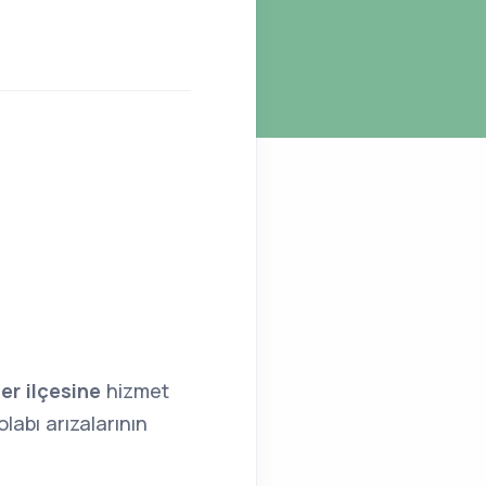
ler ilçesine
hizmet
labı arızalarının