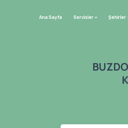
Ana Sayfa
Servisler
Şehirler
BUZDOL
K