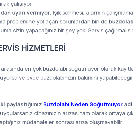
rak çalışıyor
ndan uyarı vermiyor.
Işık sönmesi, alarmın çalışmamas
a problemine yol açan sorunlardan biri de
buzdolabı
uma sizin yapacağınız bir şey yok. Servis çağırmalısın
ERVİS HİZMETLERİ
i arasında en çok buzdolabı soğutmuyor olarak kayıtl
yorsa ve evde buzdolabınızın bakımını yapabileceğini
ki paylaştığımız
Buzdolabı Neden Soğutmuyor
adl
 uygularsanız cihazınızın arızası tam olarak ortaya çı
yaptığınız müdahaleler sonrası arıza oluşmayabilir.