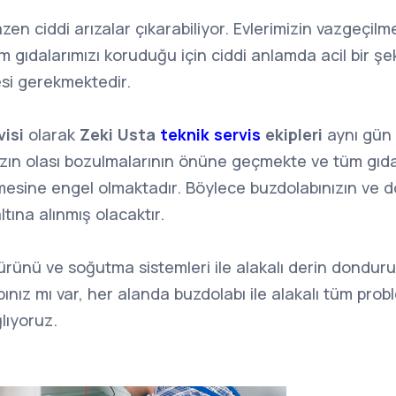
zen ciddi arızalar çıkarabiliyor. Evlerimizin vazgeçilm
m gıdalarımızı koruduğu için ciddi anlamda acil bir ş
esi gerekmektedir.
visi
olarak
Zeki Usta
teknik servis
ekipleri
aynı gün 
ızın olası bozulmalarının önüne geçmekte ve tüm gıd
mesine engel olmaktadır. Böylece buzdolabınızın ve do
ltına alınmış olacaktır.
rünü ve soğutma sistemleri ile alakalı derin donduru
ınız mı var, her alanda buzdolabı ile alakalı tüm prob
lıyoruz.