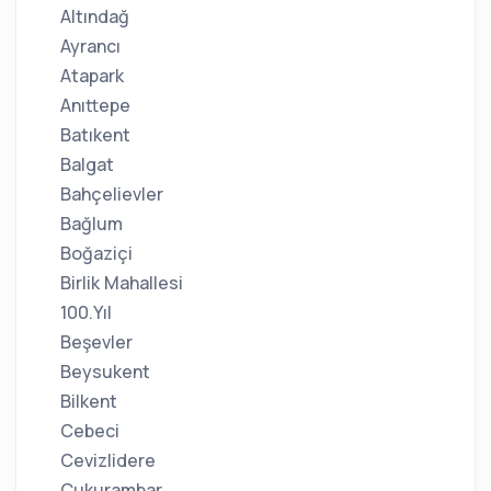
Altındağ
Ayrancı
Atapark
Anıttepe
Batıkent
Balgat
Bahçelievler
Bağlum
Boğaziçi
Birlik Mahallesi
100.Yıl
Beşevler
Beysukent
Bilkent
Cebeci
Cevizlidere
Çukurambar