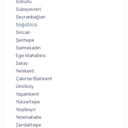
Sokullu
Subayevleri
Seyranbağları
Söğütözü
Sincan
Şentepe
Saimekadın
Ege Mahallesi
Saray
Yenikent
Çakırlar/Batıkent
Ümitköy
Yaşamkent
Yükseltepe
Yeşilbayır
Yenimahalle
Zerdalitepe