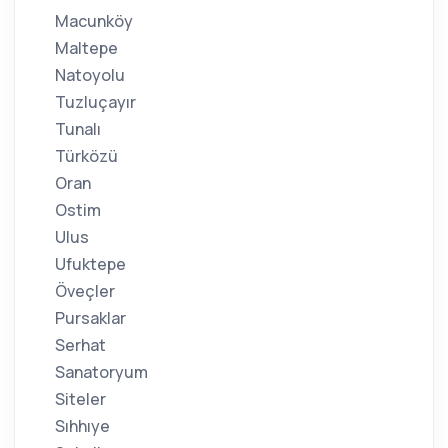
Macunköy
Maltepe
Natoyolu
Tuzluçayır
Tunalı
Türközü
Oran
Ostim
Ulus
Ufuktepe
Öveçler
Pursaklar
Serhat
Sanatoryum
Siteler
Sıhhıye