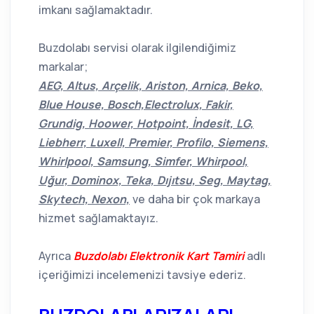
imkanı sağlamaktadır.
Buzdolabı servisi olarak ilgilendiğimiz
markalar;
AEG, Altus, Arçelik, Ariston, Arnica, Beko,
Blue House, Bosch,Electrolux, Fakir,
Grundig, Hoower, Hotpoint, İndesit, LG,
Liebherr, Luxell, Premier, Profilo, Siemens,
Whirlpool, Samsung, Simfer, Whirpool,
Uğur, Dominox, Teka, Dıjıtsu, Seg, Maytag,
Skytech, Nexon,
ve daha bir çok markaya
hizmet sağlamaktayız.
Ayrıca
Buzdolabı Elektronik Kart Tamiri
adlı
içeriğimizi incelemenizi tavsiye ederiz.