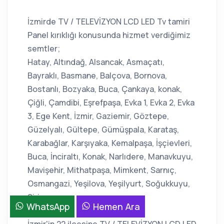
İzmirde TV / TELEVİZYON LCD LED Tv tamiri
Panel kırıklığı konusunda hizmet verdiğimiz
semtler;
Hatay, Altındağ, Alsancak, Asmaçatı,
Bayraklı, Basmane, Balçova, Bornova,
Bostanlı, Bozyaka, Buca, Çankaya, konak,
Çiğli, Çamdibi, Eşrefpaşa, Evka 1, Evka 2, Evka
3, Ege Kent, İzmir, Gaziemir, Göztepe,
Güzelyalı, Gültepe, Gümüşpala, Karataş,
Karabağlar, Karşıyaka, Kemalpaşa, İşçievleri,
Buca, İnciraltı, Konak, Narlıdere, Manavkuyu,
Mavişehir, Mithatpaşa, Mimkent, Sarnıç,
Osmangazi, Yeşilova, Yeşilyurt, Soğukkuyu,
Şirinyer.
WhatsApp
Hemen Ara
İzmir'in 22 ilçesine TV / TELEVİZYON LCD LED