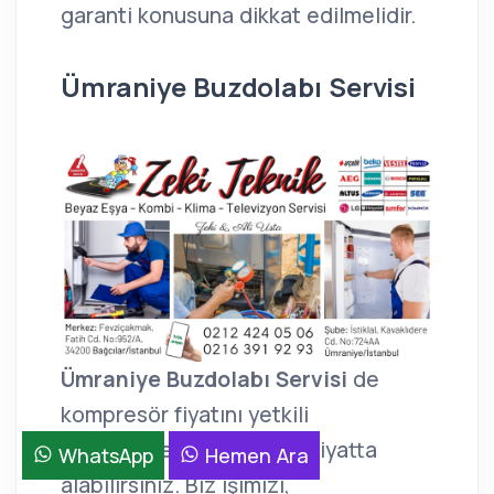
garanti konusuna dikkat edilmelidir.
Ümraniye Buzdolabı Servisi
Ümraniye Buzdolabı Servisi
de
kompresör fiyatını yetkili
servislerden daha uygun fiyatta
WhatsApp
Hemen Ara
alabilirsiniz. Biz işimizi,