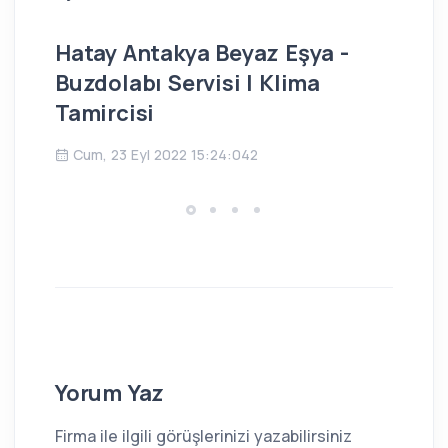
Hatay Antakya Beyaz Eşya -
İs
Buzdolabı Servisi | Klima
Bu
Tamircisi
Ç
Cum, 23 Eyl 2022 15:24:042
Yorum Yaz
Firma ile ilgili görüşlerinizi yazabilirsiniz