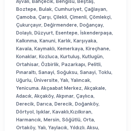
Ayvalı, Bahçecik, Bengisu, Beştaş,
Boztepe, Bulak, Cumhuriyet, Çağlayan,
Çamoba, Çarşı, Çilekli, Çimenli, Çömlekçi,
Çukurçayır, Değirmendere, Doğançay,
Dolaylı, Düzyurt, Esentepe, İskenderpaşa,
Kalkınma, Kanuni, Karlık, Karşıyaka,
Kavala, Kaymaklı, Kemerkaya, Kireçhane,
Konaklar, Kozluca, Kurtuluş, Kutlugün,
Ortahisar, Özbirlik, Pazarkapı, Pelitli,
Pınaraltı, Sanayi, Soğuksu, Sanayi, Toklu,
Uğurlu, Üniversite, Yalı, Yalıncak,
Yenicuma. Akçaabat Merkez, Akçakale,
Adacık, Akçaköy, Akpınar, Çaylıca,
Derecik, Darıca, Derecik, Doğanköy,
Dörtyol, Işıklar, Kavaklı,Kızılkıran,
Harmancık, Mersin, Söğütlü, Orta,
Ortaköy, Yalı, Yaylacık, Yıldızlı. Aksu,