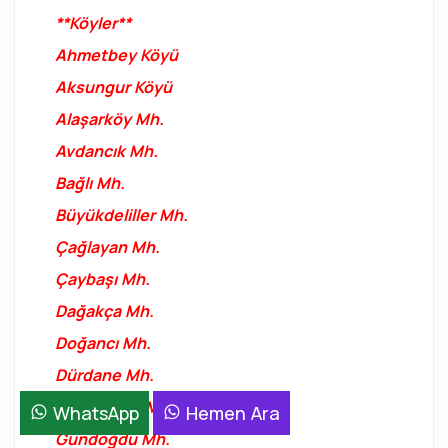
**Köyler**
Ahmetbey Köyü
Aksungur Köyü
Alaşarköy Mh.
Avdancık Mh.
Bağlı Mh.
Büyükdeliller Mh.
Çağlayan Mh.
Çaybaşı Mh.
Dağakça Mh.
Doğancı Mh.
Dürdane Mh.
Gökçeören Mh.
WhatsApp
Hemen Ara
Gündoğdu Mh.