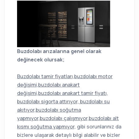
Buzdolabı arızalarına genel olarak
değinecek olursak;
Buzdolabı tamir fiyatları,buzdolabı motor
değişimi,buzdolabı anakart
değişimi,buzdolabı anakart tamir fiyatı,
buzdolabı sigorta attırıyor, buzdolabı su
akıtıyor,buzdolabı soğutma
yapmıyor,buzdolabı çalışmıyor,buzdolabı alt
kısmı soğutma yapmıyor,
gibi sorunlarınız da
bizlere ulaşarak detaylı bilgi alabilir ve bizler