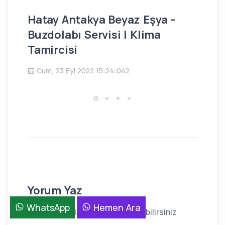
Hatay Antakya Beyaz Eşya -
İs
Buzdolabı Servisi | Klima
Bu
Tamircisi
Ç
Cum, 23 Eyl 2022 15:24:042
Yorum Yaz
WhatsApp
Hemen Ara
Firma ile ilgili görüşlerinizi yazabilirsiniz