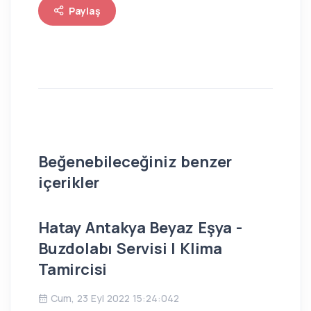
Paylaş
Beğenebileceğiniz benzer
içerikler
Hatay Antakya Beyaz Eşya -
İs
Buzdolabı Servisi | Klima
Bu
Tamircisi
Ç
Cum, 23 Eyl 2022 15:24:042