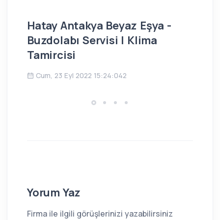
Hatay Antakya Beyaz Eşya -
İs
Buzdolabı Servisi | Klima
Bu
Tamircisi
Ç
Cum, 23 Eyl 2022 15:24:042
Yorum Yaz
Firma ile ilgili görüşlerinizi yazabilirsiniz