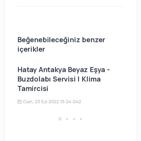
Beğenebileceğiniz benzer
içerikler
Hatay Antakya Beyaz Eşya -
İs
Buzdolabı Servisi | Klima
Bu
Tamircisi
Ç
Cum, 23 Eyl 2022 15:24:042