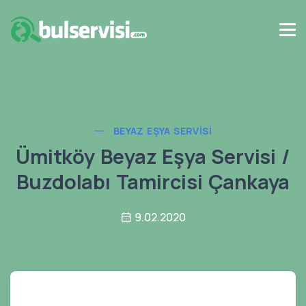
BEYAZ EŞYA SERVISI
Ümitköy Beyaz Eşya Servisi /
Buzdolabı Tamircisi Çankaya
9.02.2020