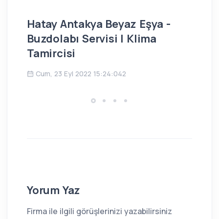
Hatay Antakya Beyaz Eşya -
İs
Buzdolabı Servisi | Klima
Bu
Tamircisi
Ç
Cum, 23 Eyl 2022 15:24:042
Yorum Yaz
Firma ile ilgili görüşlerinizi yazabilirsiniz