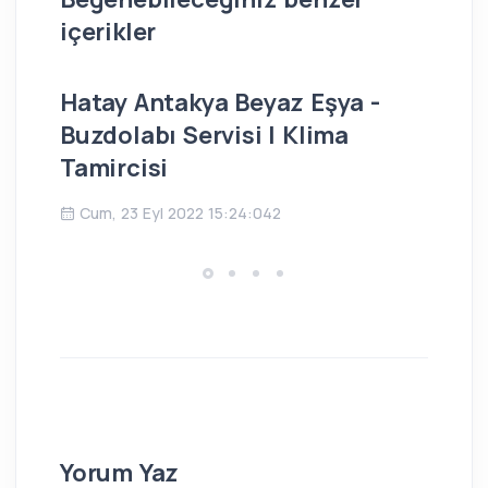
içerikler
Hatay Antakya Beyaz Eşya -
İs
Buzdolabı Servisi | Klima
Bu
Tamircisi
Ç
Cum, 23 Eyl 2022 15:24:042
Yorum Yaz