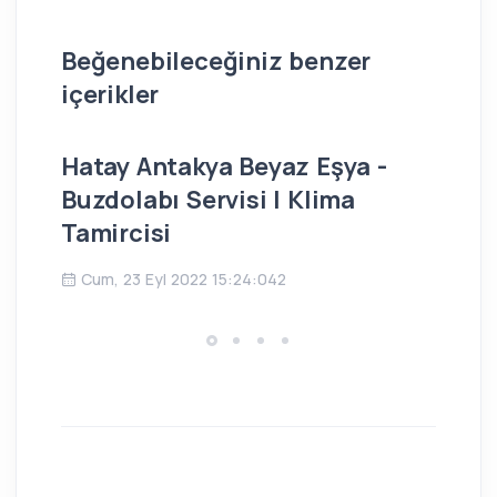
Beğenebileceğiniz benzer
içerikler
Hatay Antakya Beyaz Eşya -
İs
Buzdolabı Servisi | Klima
Bu
Tamircisi
Ç
Cum, 23 Eyl 2022 15:24:042