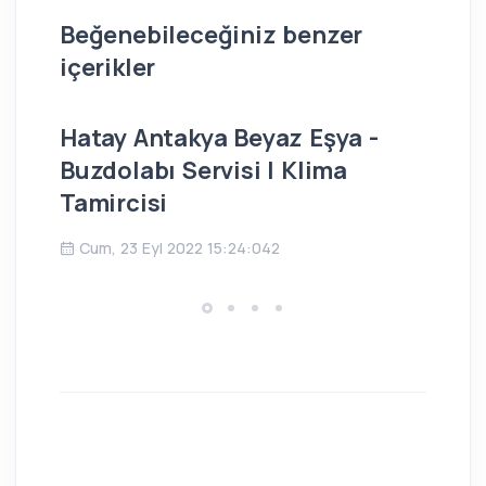
Beğenebileceğiniz benzer
içerikler
Hatay Antakya Beyaz Eşya -
İs
Buzdolabı Servisi | Klima
Bu
Tamircisi
Ç
Cum, 23 Eyl 2022 15:24:042