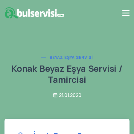
BEYAZ EŞYA SERVISI
Konak Beyaz Eşya Servisi /
Tamircisi
21.01.2020