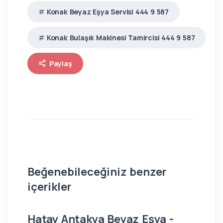
Konak Beyaz Eşya Servisi 444 9 587
Konak Bulaşık Makinesi Tamircisi 444 9 587
Paylaş
Beğenebileceğiniz benzer
içerikler
Hatay Antakya Beyaz Eşya -
İs