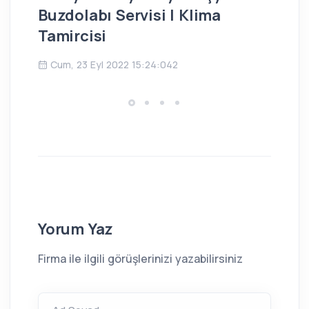
Buzdolabı Servisi | Klima
Bu
Tamircisi
Ç
Cum, 23 Eyl 2022 15:24:042
Yorum Yaz
Firma ile ilgili görüşlerinizi yazabilirsiniz