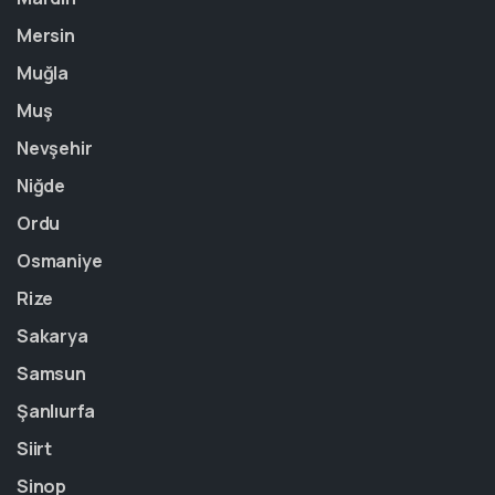
Mersin
Muğla
Muş
Nevşehir
Niğde
Ordu
Osmaniye
Rize
Sakarya
Samsun
Şanlıurfa
Siirt
Sinop