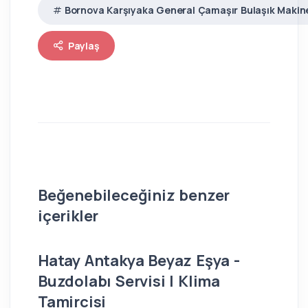
Bornova Karşıyaka General Çamaşır Bulaşık Makine
Paylaş
Beğenebileceğiniz benzer
içerikler
Hatay Antakya Beyaz Eşya -
İs
Buzdolabı Servisi | Klima
Bu
Tamircisi