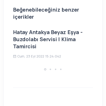
Beğenebileceğiniz benzer
içerikler
Hatay Antakya Beyaz Eşya -
İs
Buzdolabı Servisi | Klima
Bu
Tamircisi
Ç
Cum, 23 Eyl 2022 15:24:042