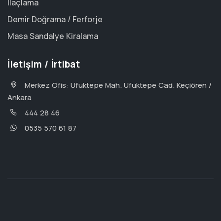
İlaçlama
Demir Doğrama / Ferforje
Masa Sandalye Kiralama
İletişim / İrtibat
Merkez Ofis: Ufuktepe Mah. Ufuktepe Cad. Keçiören /
Ankara
444 28 46
0535 570 61 87