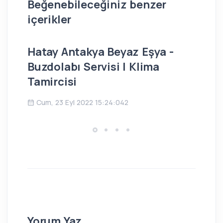
Beğenebileceğiniz benzer
içerikler
Hatay Antakya Beyaz Eşya -
İs
Buzdolabı Servisi | Klima
Bu
Tamircisi
Ç
Cum, 23 Eyl 2022 15:24:042
Yorum Yaz