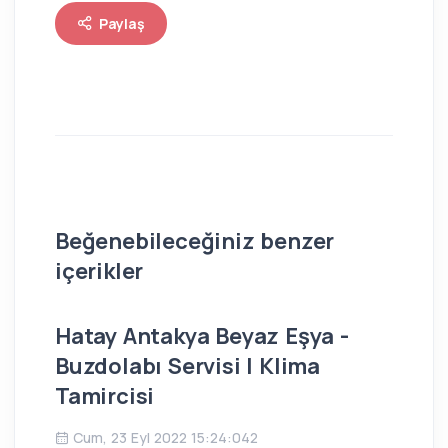
Paylaş
Beğenebileceğiniz benzer
içerikler
Hatay Antakya Beyaz Eşya -
İs
Buzdolabı Servisi | Klima
Bu
Tamircisi
Ç
Cum, 23 Eyl 2022 15:24:042