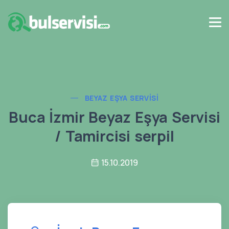
BEYAZ EŞYA SERVISI
Buca İzmir Beyaz Eşya Servisi
/ Tamircisi serpil
15.10.2019