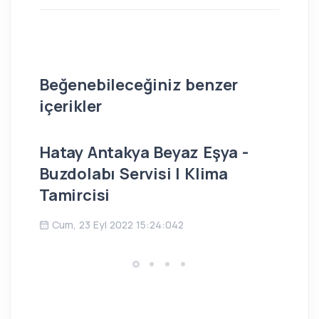
Beğenebileceğiniz benzer
içerikler
Hatay Antakya Beyaz Eşya -
İs
Buzdolabı Servisi | Klima
Bu
Tamircisi
Ç
Cum, 23 Eyl 2022 15:24:042