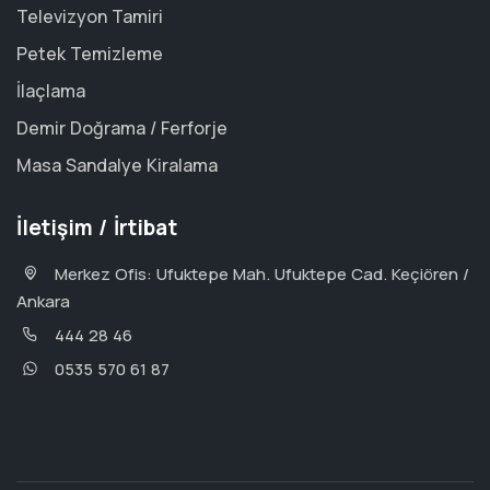
Televizyon Tamiri
Petek Temizleme
İlaçlama
Demir Doğrama / Ferforje
Masa Sandalye Kiralama
İletişim / İrtibat
Merkez Ofis: Ufuktepe Mah. Ufuktepe Cad. Keçiören /
Ankara
444 28 46
0535 570 61 87