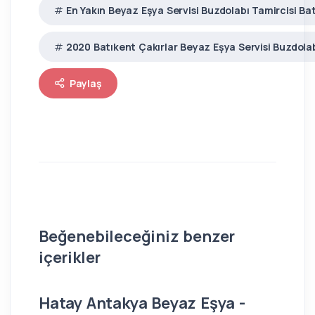
En Yakın Beyaz Eşya Servisi Buzdolabı Tamircisi Ba
2020 Batıkent Çakırlar Beyaz Eşya Servisi Buzdolab
Paylaş
Beğenebileceğiniz benzer
içerikler
Hatay Antakya Beyaz Eşya -
İs