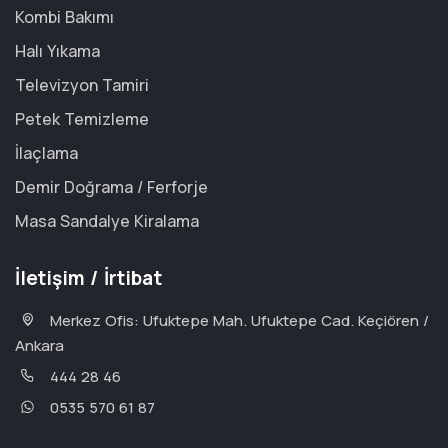
Kombi Bakımı
Halı Yıkama
Televizyon Tamiri
Petek Temizleme
İlaçlama
Demir Doğrama / Ferforje
Masa Sandalye Kiralama
İletişim / İrtibat
Merkez Ofis: Ufuktepe Mah. Ufuktepe Cad. Keçiören /
Ankara
444 28 46
0535 570 61 87