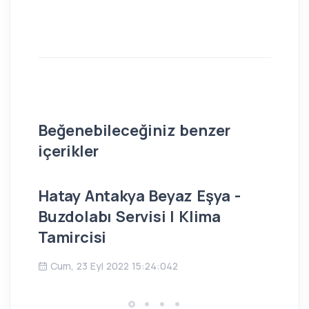
Beğenebileceğiniz benzer
içerikler
Hatay Antakya Beyaz Eşya -
İs
Buzdolabı Servisi | Klima
Bu
Tamircisi
Ç
Cum, 23 Eyl 2022 15:24:042