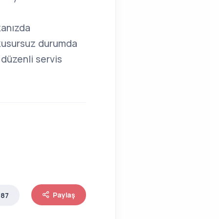
kanızda
, kusursuz durumda
düzenli servis
Paylaş
 87