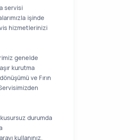
a servisi
larımızla işinde
is hizmetlerinizi
erimiz genelde
aşır kurutma
a dönüşümü ve Fırın
Servisimizden
e kusursuz durumda
a
rayı kullanınız.