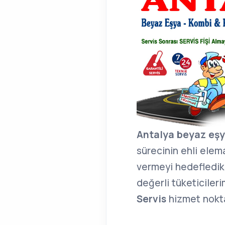
Antalya beyaz eşya
sürecinin ehli elema
vermeyi hedefledik.
değerli tüketicile
Servis
hizmet nokta