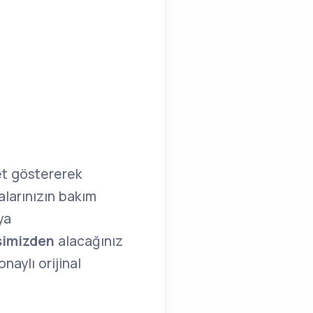
t göstererek
larınızın bakım
ya
simizden
alacağınız
aylı orijinal