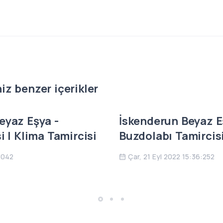
z benzer içerikler
eyaz Eşya -
İskenderun Beyaz Eş
i | Klima Tamircisi
Buzdolabı Tamircis
:042
Çar, 21 Eyl 2022 15:36:252