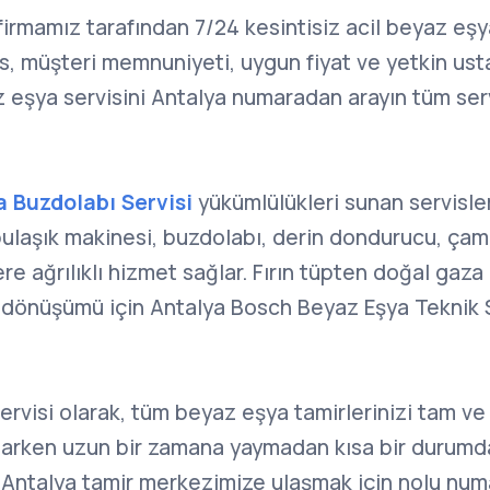
 firmamız tarafından 7/24 kesintisiz acil beyaz eşy
is, müşteri memnuniyeti, uygun fiyat ve yetkin usta
z eşya servisini Antalya numaradan arayın tüm serv
 Buzdolabı Servisi
yükümlülükleri sunan servisl
bulaşık makinesi, buzdolabı, derin dondurucu, çam
ere ağrılıklı hizmet sağlar. Fırın tüpten doğal gaz
dönüşümü için Antalya Bosch Beyaz Eşya Teknik 
.
ervisi olarak, tüm beyaz eşya tamirlerinizi tam v
arken uzun bir zamana yaymadan kısa bir durumd
 Antalya tamir merkezimize ulaşmak için nolu numa