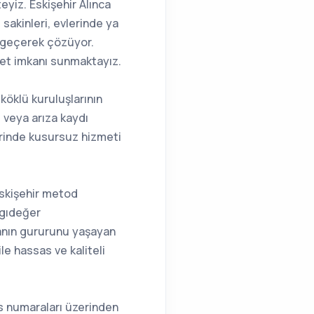
eyiz. Eskişehir Alınca
 sakinleri, evlerinde ya
e geçerek çözüyor.
zmet imkanı sunmaktayız.
 köklü kuruluşlarının
m veya arıza kaydı
erinde kusursuz hizmeti
Eskişehir metod
ygıdeğer
manın gururunu yaşayan
le hassas ve kaliteli
is numaraları üzerinden