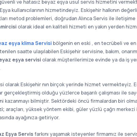
 güvenli ve hatasız beyaz eşya usul servis hizmetini vermekt
şya kullanıcılarının hizmetindeyiz. Eskişehir halkının değerli
kları metod problemleri, doğrudan Alınca Servis ile iletişim
amircisi
olarak ideal en kaliteli hizmeti en yakın yerden hi
az eşya klima Servisi
bölgenin en eski , en tecrübeli ve en
tenilen saatte ulaşılabilen Eskişehir servisine, bakım, onarı
Beyaz eşya servisi
olarak müşterilerimize evinde ya da iş y
.
si olarak Eskişehir nın birçok yerinde hizmet vermekteyiz. 
r gerçekleştirmiş olduğu yüzlerce başarılı çalışması ile sa
ini kazanmayı bilmiştir. Sektördeki öncü firmalardan biri ol
i;
araçları, yüksek yöntem ekibi, güler yüzlü çağrı merkezi i
asında ayağınıza getiriyor.
az Eşya Servis
farkını yaşamak isteyenler firmamız ile serv