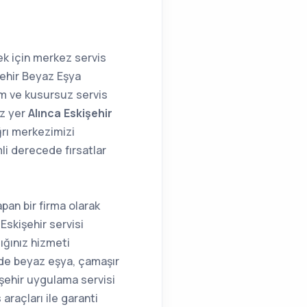
ek için merkez servis
işehir Beyaz Eşya
am ve kusursuz servis
ız yer
Alınca Eskişehir
ğrı merkezimizi
li derecede fırsatlar
pan bir firma olarak
Eskişehir servisi
dığınız hizmeti
nde beyaz eşya, çamaşır
işehir uygulama servisi
araçları ile garanti