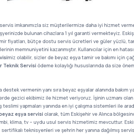
 servis imkanımızla siz müşterilermize daha iyi hizmet verm
 işyerinizde bulunan cihazlara 1 yıl garanti vermekteyiz. Esk
ir fiyatları, bütçe dostu servis ücretleri ve güler yüzlü, t
lerinin memnuniyetini kazanmıştır. Kullanıcılar için en hatas
isi
miz olabilir, sizler de beyaz eşya tamir ve bakımı için ça
r Teknik Servisi
ödeme kolaylığı hususlarında da size önem
a destek vermenin yanı sıra beyaz eşyalar alanında bakım ya
erde gezici ekibimiz ile hizmet veriyoruz. İşinin uzmanı olan 
ş teslimi yapmaları yanında en iyi çalışma sistemleri ile ara
 beyaz eşya servisi
olarak, tüm Eskişehir ve Alınca bölgesi
mbi, klima, tv – uydu usul servis hizmetimiz mevcuttur. Esk
sertifikalı teknisyenleri ve şehrin her yanına dağılmış servis 