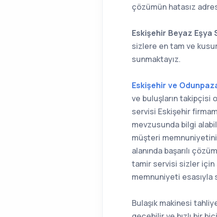
çözümün hatasız adresi
Eskişehir Beyaz Eşya 
sizlere en tam ve kus
sunmaktayız.
Eskişehir ve Odunpazar
ve buluşların takipçisi 
servisi Eskişehir firma
mevzusunda bilgi alabili
müşteri memnuniyetini b
alanında başarılı çözüm
tamir servisi sizler içi
memnuniyeti esasıyla si
Bulaşık makinesi tahliye
geçebilir ve hızlı bir b