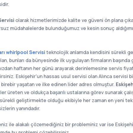
dir.
Servisi
olarak hizmetlerimizde kalite ve güveni ön plana çık
ursuz müdahalelerde bulunduğumuz ve kesin sonuç aldığımı
ı whirlpool Servisi
teknolojik anlamda kendisini sürekli geli
olan, bunları da bünyesinde ilk uygulayan firmaların başında g
mızdan haftanın her günü arayarak derinlemesine servis fiyatl
rsiniz. Eskişehir'un hassas usul servisi olan Alınca servisi bir
irebir yaşatan ve ilke edinen lider adres olmuştur.
Eskişeh
ler üreten ve oldukça başarılı ustalarına görev sunarak çalı
n sürekli geliştirmekte olduğu ekibiyle her zaman en yeni tek
zlerin yanındadır.
niz ile alakalı çözemediğiniz bir probleminiz var ise Eskişehir
içimde bu problemi çözebilirsiniz.