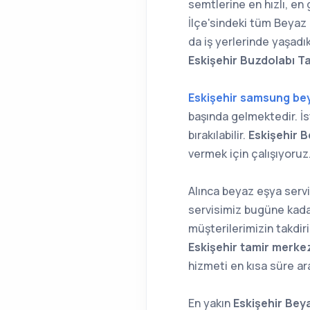
semtlerine en hızlı, en
İlçe'sindeki tüm Beyaz E
da iş yerlerinde yaşadı
Eskişehir Buzdolabı T
Eskişehir samsung bey
başında gelmektedir. İs
bırakılabilir.
Eskişehir 
vermek için çalışıyoruz
Alınca beyaz eşya servi
servisimiz bugüne kada
müşterilerimizin takdir
Eskişehir tamir merkez
hizmeti en kısa süre ar
En yakın
Eskişehir Bey