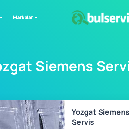
Markalar
ozgat Siemens Servi
Yozgat Siemens 
Servis