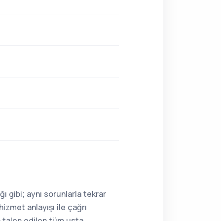
ı gibi; aynı sorunlarla tekrar
hizmet anlayışı ile çağrı
n talep edilen tüm usta