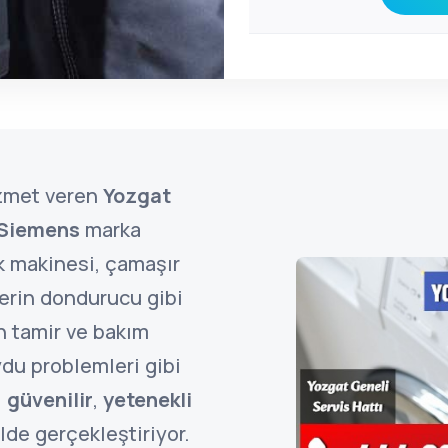
zmet veren
Yozgat
Siemens
marka
k makinesi, çamaşır
derin dondurucu gibi
n tamir ve bakım
uydu problemleri gibi
i
güvenilir
,
yetenekli
lde gerçekleştiriyor.