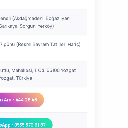
eneli (Akdağmadeni, Boğazlıyan,
Sarıkaya, Sorgun, Yerköy)
 7 günü (Resmi Bayram Tatilleri Hariç)
utlu, Mahallesi, 1. Cd. 66100 Yozgat
ozgat, Türkiye
 Ara : 444 28 46
App : 0535 570 61 87