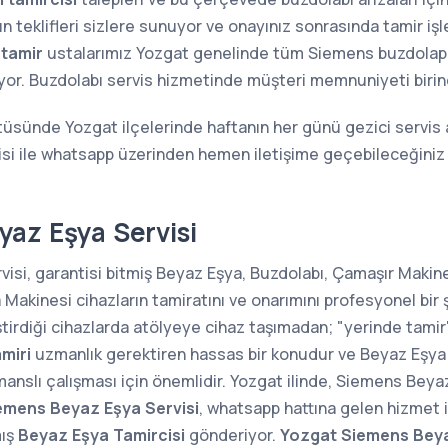
n teklifleri sizlere sunuyor ve onayınız sonrasında tamir iş
 tamir
ustalarımız Yozgat genelinde tüm Siemens buzdolapların
ıyor. Buzdolabı servis hizmetinde müşteri memnuniyeti birin
tüsünde Yozgat ilçelerinde haftanın her günü gezici servis 
si ile whatsapp üzerinden hemen iletişime geçebileceğiniz 
az Eşya Servisi
si, garantisi bitmiş Beyaz Eşya, Buzdolabı, Çamaşır Makines
kinesi cihazların tamiratını ve onarımını profesyonel bir 
ştirdiği cihazlarda atölyeye cihaz taşımadan; "yerinde tam
miri
uzmanlık gerektiren hassas bir konudur ve Beyaz Eşya 
manslı çalışması için önemlidir. Yozgat ilinde, Siemens Beyaz
emens Beyaz Eşya Servisi
, whatsapp hattına gelen hizmet i
mış
Beyaz Eşya Tamircisi
gönderiyor.
Yozgat Siemens Beya