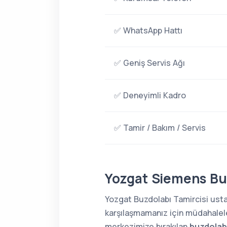
✅ WhatsApp Hattı
✅ Geniş Servis Ağı
✅ Deneyimli Kadro
✅ Tamir / Bakım / Servis
Yozgat Siemens Buz
Yozgat Buzdolabı Tamircisi ustal
karşılaşmamanız için müdahaleler
merkezimize bırakılan
buzdolabı