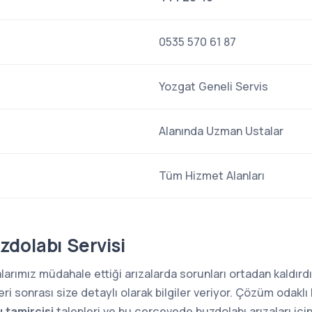
0535 570 61 87
Yozgat Geneli Servis
Alanında Uzman Ustalar
Tüm Hizmet Alanları
dolabı Servisi
arımız müdahale ettiği arızalarda sorunları ortadan kaldırdığ
i sonrası size detaylı olarak bilgiler veriyor. Çözüm odaklı 
 tamircisi
talepleri ve bu çerçevede buzdolabı arızaları içi