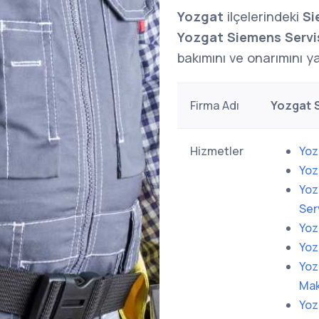
Yozgat
ilçelerindeki
Si
Yozgat Siemens Servi
bakımını ve onarımını yap
Firma Adı
Yozgat S
Hizmetler
Yoz
Yoz
Yoz
Ser
Yoz
Yoz
Yoz
Mak
Yoz