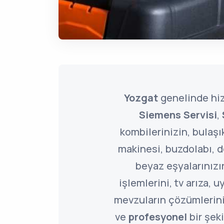
Yozgat
genelinde hi
Siemens Servisi
,
kombilerinizin, bulaşı
makinesi, buzdolabı, 
beyaz eşyalarınızı
işlemlerini, tv arıza, 
mevzuların çözümlerin
ve
profesyonel
bir şeki