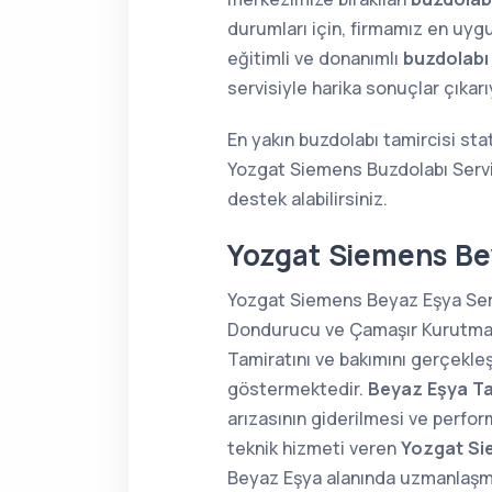
durumları için, firmamız en uygu
eğitimli ve donanımlı
buzdolabı
servisiyle harika sonuçlar çıkar
En yakın buzdolabı tamircisi sta
Yozgat Siemens Buzdolabı Servi
destek alabilirsiniz.
Yozgat Siemens Bey
Yozgat Siemens Beyaz Eşya Servi
Dondurucu ve Çamaşır Kurutma Ma
Tamiratını ve bakımını gerçekle
göstermektedir.
Beyaz Eşya Ta
arızasının giderilmesi ve perfor
teknik hizmeti veren
Yozgat Si
Beyaz Eşya alanında uzmanlaş