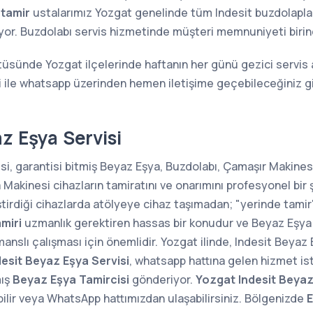
 tamir
ustalarımız Yozgat genelinde tüm Indesit buzdolaplarını
ıyor. Buzdolabı servis hizmetinde müşteri memnuniyeti birin
tüsünde Yozgat ilçelerinde haftanın her günü gezici servis 
i ile whatsapp üzerinden hemen iletişime geçebileceğiniz g
z Eşya Servisi
i, garantisi bitmiş Beyaz Eşya, Buzdolabı, Çamaşır Makinesi
kinesi cihazların tamiratını ve onarımını profesyonel bir 
ştirdiği cihazlarda atölyeye cihaz taşımadan; "yerinde tam
miri
uzmanlık gerektiren hassas bir konudur ve Beyaz Eşya 
anslı çalışması için önemlidir. Yozgat ilinde, Indesit Beyaz 
esit Beyaz Eşya Servisi
, whatsapp hattına gelen hizmet is
mış
Beyaz Eşya Tamircisi
gönderiyor.
Yozgat Indesit Beyaz
lir veya WhatsApp hattımızdan ulaşabilirsiniz. Bölgenizde
E