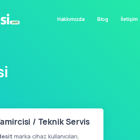
Hakkımızda
Blog
İletişim
si
amircisi / Teknik Servis
desit
marka cihaz kullanıcıları,