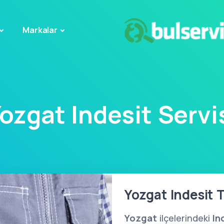
Markalar
ozgat Indesit Servi
Yozgat Indesit T
Yozgat
ilçelerindeki
In