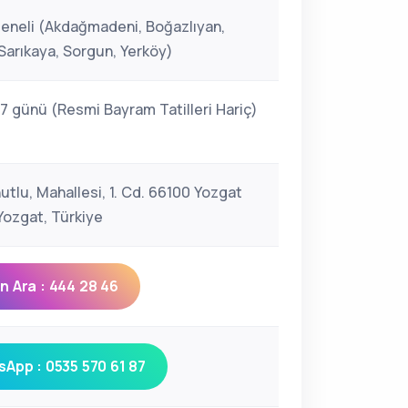
eneli (Akdağmadeni, Boğazlıyan,
Sarıkaya, Sorgun, Yerköy)
 7 günü (Resmi Bayram Tatilleri Hariç)
utlu, Mahallesi, 1. Cd. 66100 Yozgat
ozgat, Türkiye
 Ara : 444 28 46
App : 0535 570 61 87