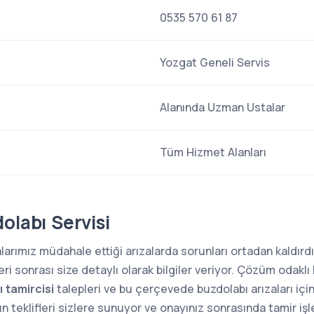
0535 570 61 87
Yozgat Geneli Servis
Alanında Uzman Ustalar
Tüm Hizmet Alanları
olabı Servisi
arımız müdahale ettiği arızalarda sorunları ortadan kaldırdığ
i sonrası size detaylı olarak bilgiler veriyor. Çözüm odaklı 
 tamircisi
talepleri ve bu çerçevede buzdolabı arızaları içi
n teklifleri sizlere sunuyor ve onayınız sonrasında tamir iş