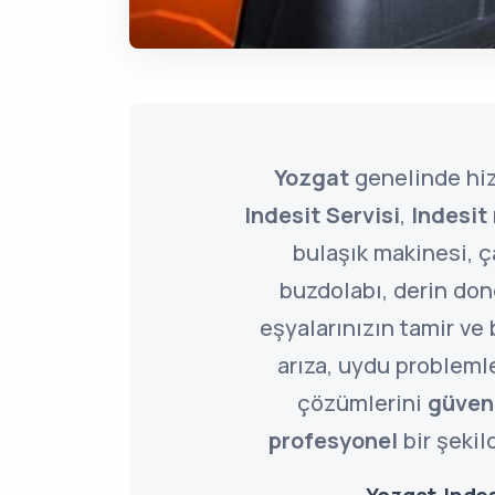
Yozgat
genelinde hi
Indesit Servisi
,
Indesit
bulaşık makinesi, 
buzdolabı, derin do
eşyalarınızın tamir ve 
arıza, uydu problemle
çözümlerini
güveni
profesyonel
bir şekil