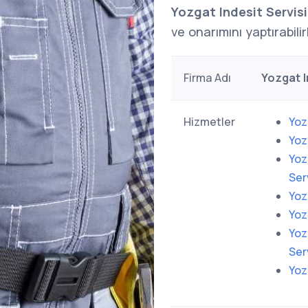
Yozgat Indesit Servisi
ve onarımını yaptırabilir
Firma Adı
Yozgat I
Hizmetler
Yoz
Yoz
Yoz
Ser
Yoz
Yoz
Yoz
Ser
Yoz