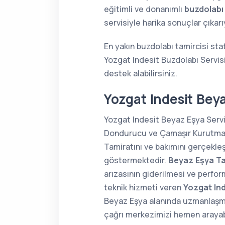
eğitimli ve donanımlı
buzdolabı
servisiyle harika sonuçlar çıkar
En yakın buzdolabı tamircisi sta
Yozgat Indesit Buzdolabı Servis
destek alabilirsiniz.
Yozgat Indesit Beya
Yozgat Indesit Beyaz Eşya Servis
Dondurucu ve Çamaşır Kurutma Ma
Tamiratını ve bakımını gerçekle
göstermektedir.
Beyaz Eşya Ta
arızasının giderilmesi ve perform
teknik hizmeti veren
Yozgat Ind
Beyaz Eşya alanında uzmanlaş
çağrı merkezimizi hemen arayabi