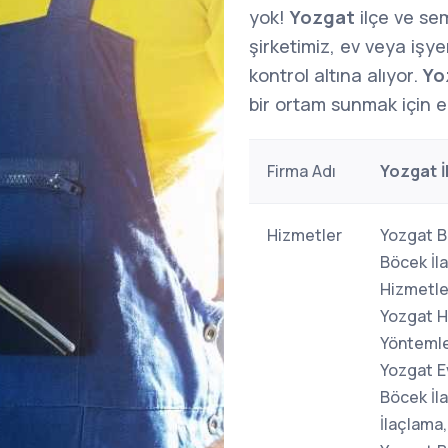
yok!
Yozgat
ilçe ve se
şirketimiz, ev veya işy
kontrol altına alıyor.
Yo
bir ortam sunmak için e
Firma Adı
Yozgat İ
Hizmetler
Yozgat B
Böcek İl
Hizmetle
Yozgat H
Yöntemle
Yozgat E
Böcek İl
İlaçlama,