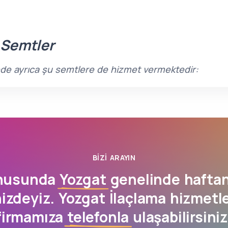
 Semtler
sinde ayrıca şu semtlere de hizmet vermektedir:
BIZI ARAYIN
onusunda
Yozgat
genelinde haftan
izdeyiz. Yozgat İlaçlama hizmetl
firmamıza
telefonla
ulaşabilirsiniz