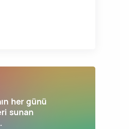
ın her günü
eri sunan
.