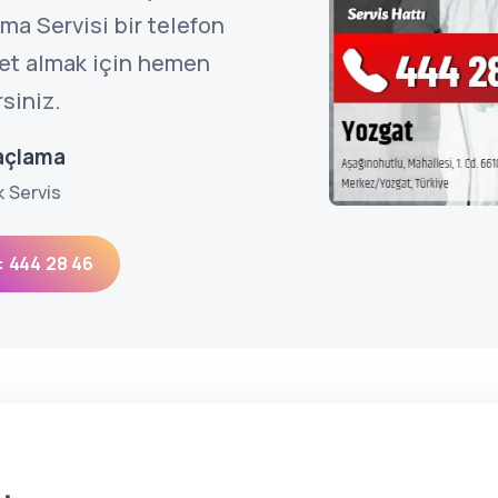
ma Servisi bir telefon
met almak için hemen
rsiniz.
laçlama
k Servis
: 444 28 46