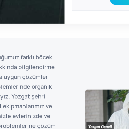
uğumuz farklı böcek
kkında bilgilendirme
ına uygun çözümler
şlemlerinde organik
yız. Yozgat şehri
l ekipmanlarımız ve
izle evlerinizde ve
 problemlerine çözüm