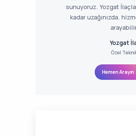
sunuyoruz. Yozgat İlaçla
kadar uzağınızda. hiz
arayabili
Yozgat İ
Özel Tekni
Hemen Arayın 