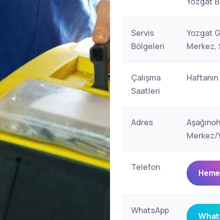
Yozgat B
Servis
Yozgat G
Bölgeleri
Merkez, 
Çalışma
Haftanın
Saatleri
Adres
Aşağınoh
Merkez/Y
Telefon
Hemen
WhatsApp
Whats