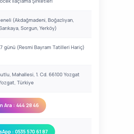
öcek İlaçlama Şirketleri
eneli (Akdağmadeni, Boğazlıyan,
Sarıkaya, Sorgun, Yerköy)
 7 günü (Resmi Bayram Tatilleri Hariç)
utlu, Mahallesi, 1. Cd. 66100 Yozgat
ozgat, Türkiye
 Ara : 444 28 46
App : 0535 570 61 87