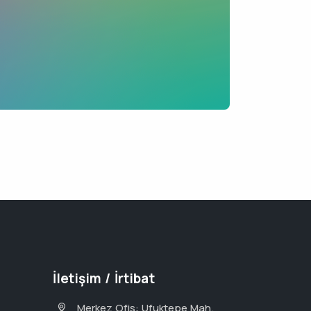
İletişim / İrtibat
Merkez Ofis: Ufuktepe Mah.