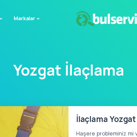
Markalar
Yozgat İlaçlama
İlaçlama Yozgat
Haşere probleminiz mi 