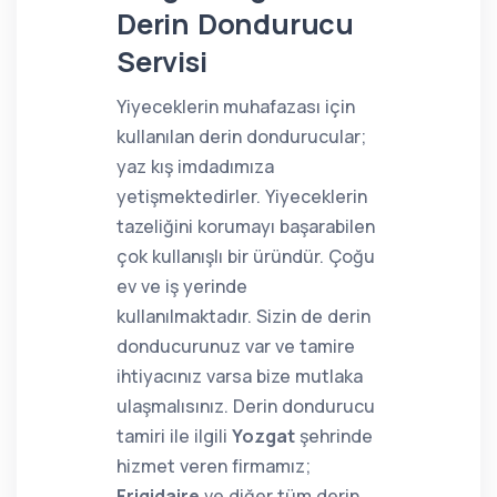
Derin Dondurucu
Servisi
Yiyeceklerin muhafazası için
kullanılan derin dondurucular;
yaz kış imdadımıza
yetişmektedirler. Yiyeceklerin
tazeliğini korumayı başarabilen
çok kullanışlı bir üründür. Çoğu
ev ve iş yerinde
kullanılmaktadır. Sizin de derin
donducurunuz var ve tamire
ihtiyacınız varsa bize mutlaka
ulaşmalısınız. Derin dondurucu
tamiri ile ilgili
Yozgat
şehrinde
hizmet veren firmamız;
Frigidaire
ve diğer tüm derin